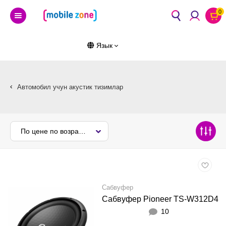
0
Язык
Автомобил учун акустик тизимлар
По цене по возрастанию
Сабвуфер
Сабвуфер Pioneer TS-W312D4
10