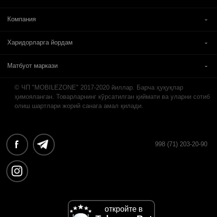
Компания
Харидорларга йордам
Матбуот маркази
© ЧП "MOBILEZONE" 2017-2020 йиллар. Барча ҳуқуқлар
ҳимояланган. Товарларнинг кўрсатилган қиймати ва уларни сотиб
олиш шартлари жорий санага амал қилади.
998 (71) 203-20-90
откройте в