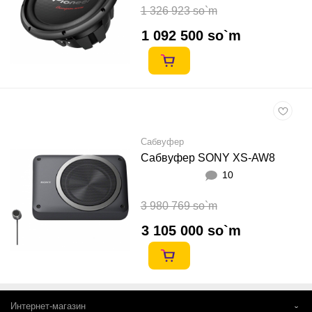
1 326 923 so`m
1 092 500 so`m
Сабвуфер
Сабвуфер SONY XS-AW8
10
3 980 769 so`m
3 105 000 so`m
Интернет-магазин