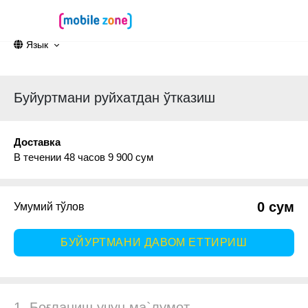
Язык
Буйуртмани руйхатдан ўтказиш
Доставка
В течении 48 часов 9 900 сум
0 сум
Умумий тўлов
БУЙУРТМАНИ ДАВОМ ЕТТИРИШ
1. Боғланиш учун ма`лумот