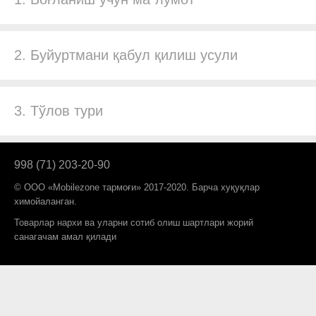
2. Буйуртмани қабул қилиш усули
3. Тўлов тури
998 (71) 203-20-90
© ООО «Mobilezone тармоғи» 2017-2020. Барча хуқуқлар
химойаланган.
Товарлар нархи ва уларни сотиб олиш шартлари жорий
санагачам амал қилади