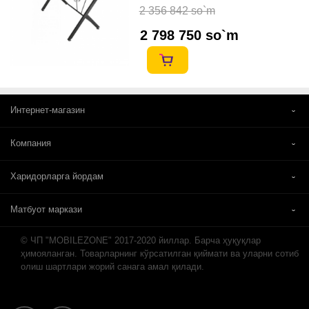
2 356 842 so`m
2 798 750 so`m
Интернет-магазин
Компания
Харидорларга йордам
Матбуот маркази
© ЧП "MOBILEZONE" 2017-2020 йиллар. Барча ҳуқуқлар
ҳимояланган. Товарларнинг кўрсатилган қиймати ва уларни сотиб
олиш шартлари жорий санага амал қилади.