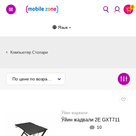
0
Язык
Компьютер Столари
По цене по возрастанию
Ўйин жадвали
Ўйин жадвали 2E GXT711
10