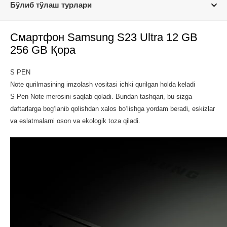
Бўлиб тўлаш турлари
Смартфон Samsung S23 Ultra 12 GB
256 GB Қора
S PEN
Note qurilmasining imzolash vositasi ichki qurilgan holda keladi
S Pen Note merosini saqlab qoladi. Bundan tashqari, bu sizga
daftarlarga bog‘lanib qolishdan xalos bo‘lishga yordam beradi, eskizlar
va eslatmalarni oson va ekologik toza qiladi.