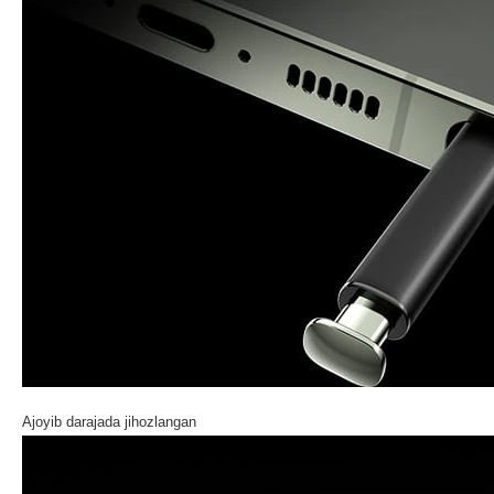
Ajoyib darajada jihozlangan