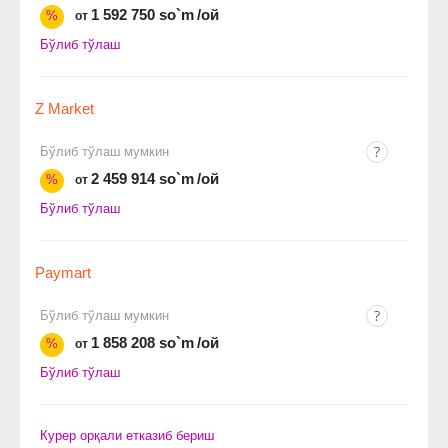
1 592 750 so`m
/ой
%
от
Бўлиб тўлаш
Z Market
Бўлиб тўлаш мумкин
2 459 914 so`m
/ой
%
от
Бўлиб тўлаш
Paymart
Бўлиб тўлаш мумкин
1 858 208 so`m
/ой
%
от
Бўлиб тўлаш
Курер орқали етказиб бериш