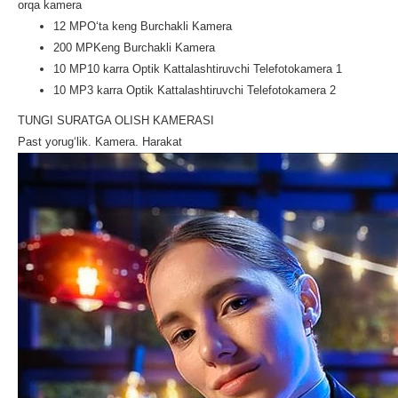
orqa kamera
12 MP
O‘ta keng Burchakli Kamera
200 MP
Keng Burchakli Kamera
10 MP
10 karra Optik Kattalashtiruvchi Telefotokamera 1
10 MP
3 karra Optik Kattalashtiruvchi Telefotokamera 2
TUNGI SURATGA OLISH KAMERASI
Past yorug‘lik. Kamera. Harakat