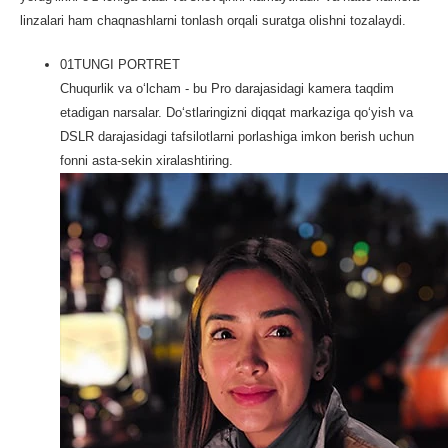
linzalari ham chaqnashlarni tonlash orqali suratga olishni tozalaydi.
01
TUNGI PORTRET
Chuqurlik va o‘lcham - bu Pro darajasidagi kamera taqdim
etadigan narsalar. Do‘stlaringizni diqqat markaziga qo‘yish va
DSLR darajasidagi tafsilotlarni porlashiga imkon berish uchun
fonni asta-sekin xiralashtiring.