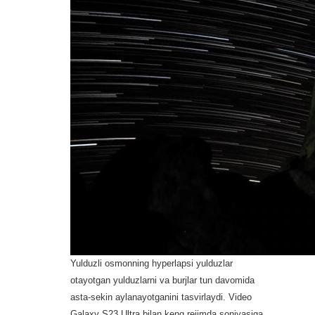
Yulduzli osmonning hyperlapsi yulduzlar
otayotgan yulduzlarni va burjlar tun davomida
asta-sekin aylanayotganini tasvirlaydi. Video
Galaxy S23 Ultra bilan keng rejimda soniyasiga