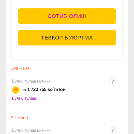
СОТИБ ОЛИШ
ТЕЗКОР БУЮРТМА
UNI RED
Бўлиб тўлаш мумкин
1 723 755 so`m
/ой
%
от
Бўлиб тўлаш
Alif Shop
Бўлиб тўлаш мумкин