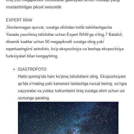
moslashtirilgan piksel sensoridir.
EXPERT RAW
Jilovlanmagan quvvat, suratga olishdan tortib tahrirlashgacha
Yanada yaxshiroq tafsilotlar uchun Expert RAW-ga o‘ting.
7
Batafsil,
dinamik kadrlar uchun 50 megapikselli suratga oling yoki
repertuaringizni astrofoto, koʻp ekspozitsiya va boshqa ekspozitsiya
funksiyalari bilan kengaytiring.
01
ASTROFOTO
Hatto qorong‘ida ham ko‘proq tafsilotlarni oling. Ekspozitsiyani
qo‘lda o‘rnating yoki kamerani tanlashiga ruxsat bering, so‘ngra
sayyoralar va yulduz turkumlarini tiniq suratga olish uchun uni
osmonga qarating.