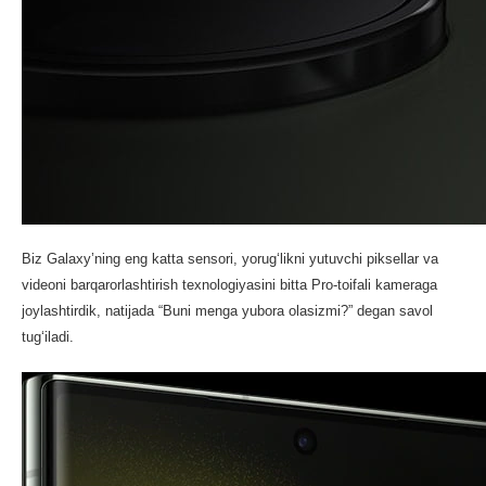
Biz Galaxy’ning eng katta sensori, yorug‘likni yutuvchi piksellar va
videoni barqarorlashtirish texnologiyasini bitta Pro-toifali kameraga
joylashtirdik, natijada “Buni menga yubora olasizmi?” degan savol
tug‘iladi.