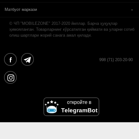
Матбуот маркази
© ЧП "MOBILEZONE" 2017-2020 йиллар. Барча ҳуқуқлар
ҳимояланган. Товарларнинг кўрсатилган қиймати ва уларни сотиб
олиш шартлари жорий санага амал қилади.
998 (71) 203-20-90
откройте в
TelegramBot