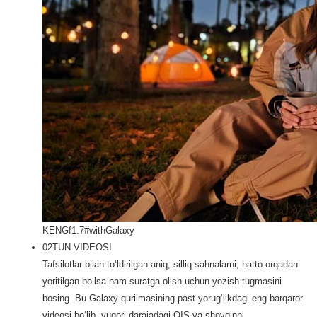
KENGf1.7
#withGalaxy
02
TUN VIDEOSI
Tafsilotlar bilan toʻldirilgan aniq, silliq sahnalarni, hatto orqadan
yoritilgan boʻlsa ham suratga olish uchun yozish tugmasini
bosing. Bu Galaxy qurilmasining past yorug‘likdagi eng barqaror
videosi bo‘lib, yuqori darajadagi OIS va shovqinni