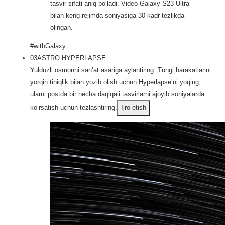
tasvir sifati aniq bo‘ladi. Video Galaxy S23 Ultra
bilan keng rejimda soniyasiga 30 kadr tezlikda
olingan.
#withGalaxy
03
ASTRO HYPERLAPSE
Yulduzli osmonni san’at asariga aylantiring. Tungi harakatlarini
yorqin tiniqlik bilan yozib olish uchun Hyperlapseʼni yoqing,
ularni postda bir necha daqiqali tasvirlarni ajoyib soniyalarda
ko‘rsatish uchun tezlashtiring.
Ijro etish