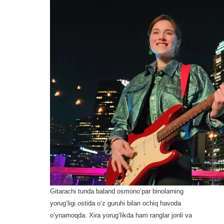
Gitarachi tunda baland osmono‘par binolarning
yorug‘ligi ostida o‘z guruhi bilan ochiq havoda
o‘ynamoqda. Xira yorug‘likda ham ranglar jonli va