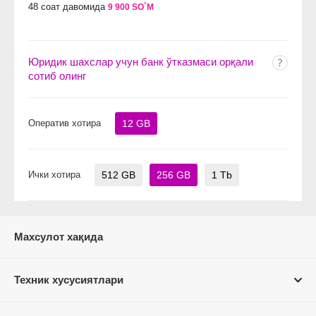
48 соат давомида
9 900 SO`M
Юридик шахслар учун банк ўтказмаси орқали
сотиб олинг
Оператив хотира
12 GB
Ички хотира
512 GB
256 GB
1 Tb
Махсулот хақида
Техник хусусиятлари