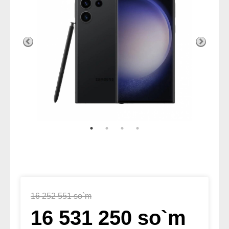
16 252 551 so`m
16 531 250 so`m