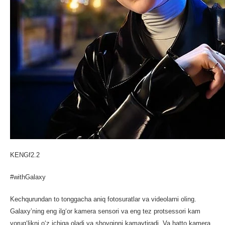
KENGf2.2
#withGalaxy
Kechqurundan to tonggacha aniq fotosuratlar va videolarni oling.
Galaxy’ning eng ilg‘or kamera sensori va eng tez protsessori kam
yorug‘likni o‘z ichiga oladi va shovqinni kamaytiradi. Va hatto kamera