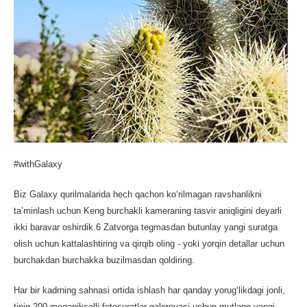
#withGalaxy
Biz Galaxy qurilmalarida hech qachon ko‘rilmagan ravshanlikni
ta’minlash uchun Keng burchakli kameraning tasvir aniqligini deyarli
ikki baravar oshirdik.
6
Zatvorga tegmasdan butunlay yangi suratga
olish uchun kattalashtiring va qirqib oling - yoki yorqin detallar uchun
burchakdan burchakka buzilmasdan qoldiring.
Har bir kadrning sahnasi ortida ishlash har qanday yorug‘likdagi jonli,
tiniq 200 megapikselli fotosuratlar galereyasi uchun mutlaqo yangi