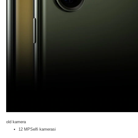
old kamera
12 MP
Selfi kamerasi