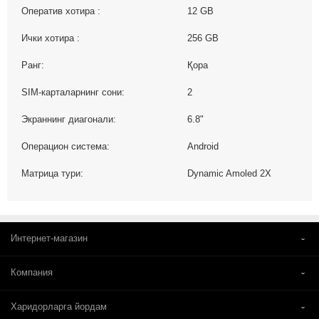
Оператив хотира :
12 GB
Ички хотира :
256 GB
Ранг:
Қора
SIM-карталарнинг сони:
2
Экраннинг диагонали:
6.8"
Операцион система:
Android
Матрица тури:
Dynamic Amoled 2X
Интернет-магазин
Компания
Харидорларга йордам