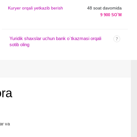
Kuryer orqali yetkazib berish
48 soat davomida
9 900 SO`M
Yuridik shaxslar uchun bank o`tkazmasi orqali
sotib oling
ra
ar va