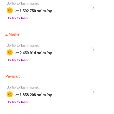
Bo`lib to`lash mumkin
%
1 592 750 so`m
/oy
от
Bo`lib to`lash
Z Market
Bo`lib to`lash mumkin
%
2 459 914 so`m
/oy
от
Bo`lib to`lash
Paymart
Bo`lib to`lash mumkin
%
1 858 208 so`m
/oy
от
Bo`lib to`lash