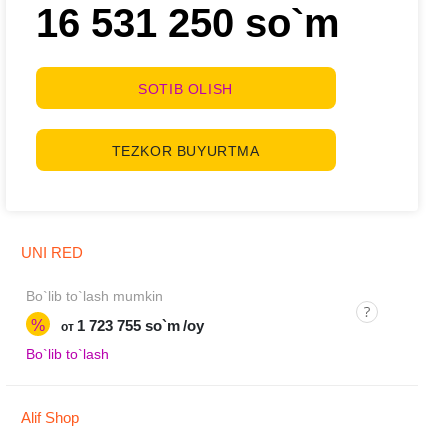
16 531 250 so`m
SOTIB OLISH
TEZKOR BUYURTMA
UNI RED
Bo`lib to`lash mumkin
%
1 723 755 so`m
/oy
от
Bo`lib to`lash
Alif Shop