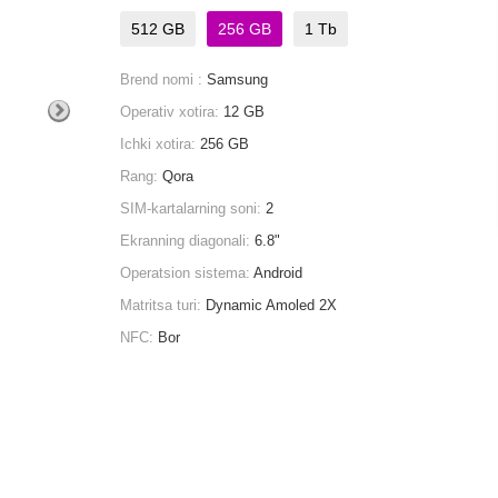
512 GB
256 GB
1 Tb
Brend nomi :
Samsung
Operativ xotira:
12 GB
Ichki xotira:
256 GB
Rang:
Qora
SIM-kartalarning soni:
2
Ekranning diagonali:
6.8"
Operatsion sistema:
Android
Matritsa turi:
Dynamic Amoled 2X
NFC:
Bor