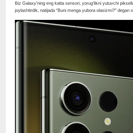
Biz Galaxy’ning eng katta sensori, yorug‘likni yutuvchi piksell
joylashtirdik, natijada “Buni menga yubora olasizmi?” degan sa