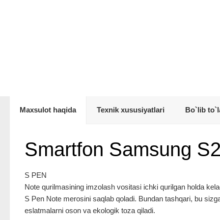
Maxsulot haqida
Texnik xususiyatlari
Bo`lib to`l
Smartfon Samsung S2
S PEN
Note qurilmasining imzolash vositasi ichki qurilgan holda kela
S Pen Note merosini saqlab qoladi. Bundan tashqari, bu sizga 
eslatmalarni oson va ekologik toza qiladi.