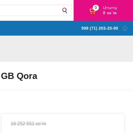
0
Umumiy
0 so`m
998 (71) 203-20-90
 GB Qora
16 252 551 so`m