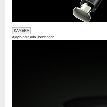
KAMERA
Ajoyib darajada jihozlangan