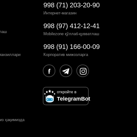
998 (71) 203-20-90
Интернет-магазин
998 (97) 412-12-41
рлаш
Mobilezone қўллаб-қувватлаш
998 (91) 166-00-09
манзиллари
Корпоратив мижозларга
откройте в
TelegramBot
из ҳақимизда