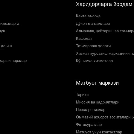
Харидорларга йордам
Қайта аълоқа
мижозларга
Дўкон манзиллари
чун
Алмашиш, қайтариш ва таъми
Кафолат
 да иш
Таъмирлаш ҳолати
Хизмат кўрсатиш марказининг 
 қарши чоралар
Қўшимча хизматлар
Матбуот маркази
Тарихи
Миссия ва қадриятлари
Пресс-релизлар
Оммавий ахборот воситалари б
Фотосуратлар
Матбуот учун контактлар