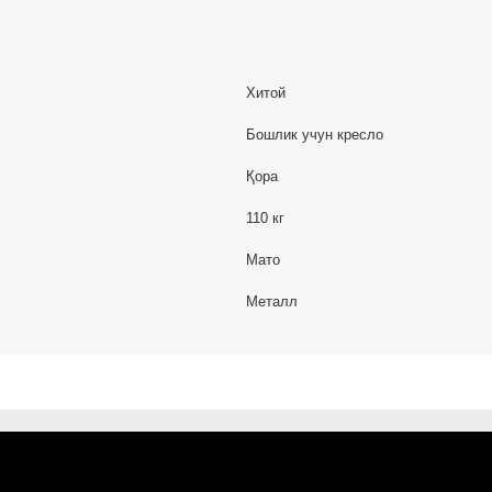
Хитой
Бошлик учун кресло
Қора
110 кг
Мато
Металл