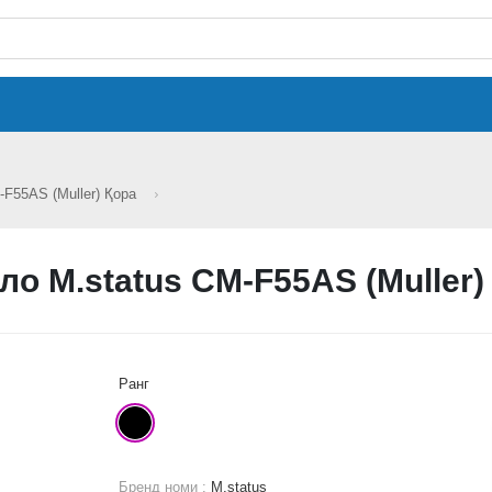
-F55AS (Muller) Қора
ло M.status CM-F55AS (Muller)
Ранг
Бренд номи :
M.status