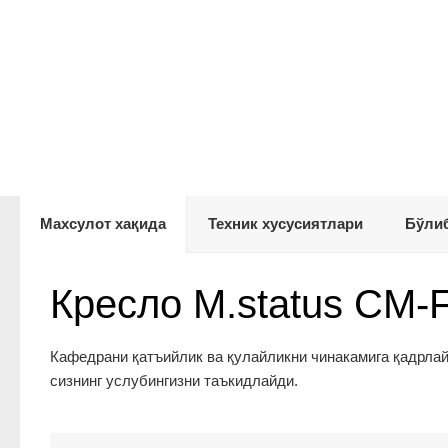
Махсулот хақида
Техник хусусиятлари
Бўлиб
Кресло M.status CM-F
Кафедрани қатъийлик ва қулайликни чинакамига қадрла
сизнинг услубингизни таъкидлайди.