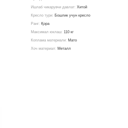
Ишлаб чикарувчи давлат:
Хитой
Кресло тури:
Бошлик учун кресло
Ранг:
Қора
Максимал юклаш:
110 кг
Коплама материали:
Мато
Хоч материал:
Металл