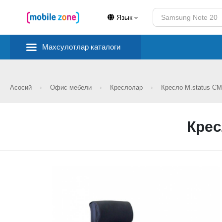
Язык
Махсулотлар каталоги
Асосий
Офис мебели
Креслолар
Кресло M.status CM
Крес