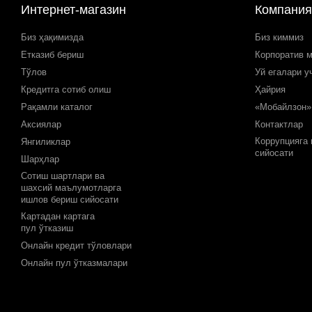
Интернет-магазин
Компания
Биз ҳақимизда
Биз киммиз
Етказиб бериш
Корпоратив 
Тўлов
Уй егалари у
Кредитга сотиб олиш
Ҳайрия
Рақамли каталог
«Мобайлзон»
Аксиялар
Контактлар
Коррупцияга
Янгиликлар
сийосати
Шарҳлар
Сотиш шартлари ва
шахсий маълумотларга
ишлов бериш сийосати
Картадан картага
пул ўтказиш
Онлайн кредит тўловлари
Онлайн пул ўтказмалари