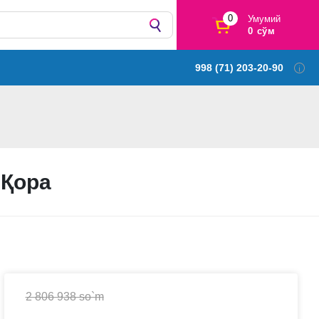
0
Умумий
0 сўм
998 (71) 203-20-90
 Қора
2 806 938 so`m