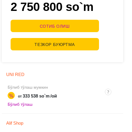
2 750 800 so`m
СОТИБ ОЛИШ
ТЕЗКОР БУЮРТМА
UNI RED
Бўлиб тўлаш мумкин
%
333 538 so`m
/ой
от
Бўлиб тўлаш
Alif Shop