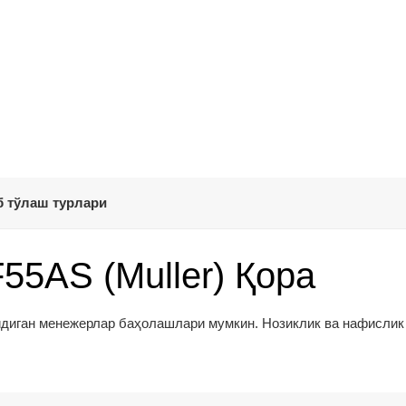
 тўлаш турлари
55AS (Muller) Қора
йдиган менежерлар баҳолашлари мумкин. Нозиклик ва нафислик