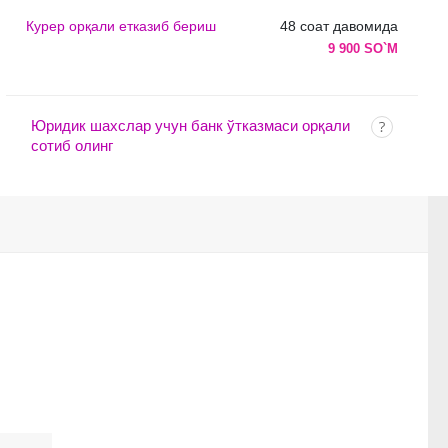
Курер орқали етказиб бериш
48 соат давомида
9 900 SO`M
Юридик шахслар учун банк ўтказмаси орқали
сотиб олинг