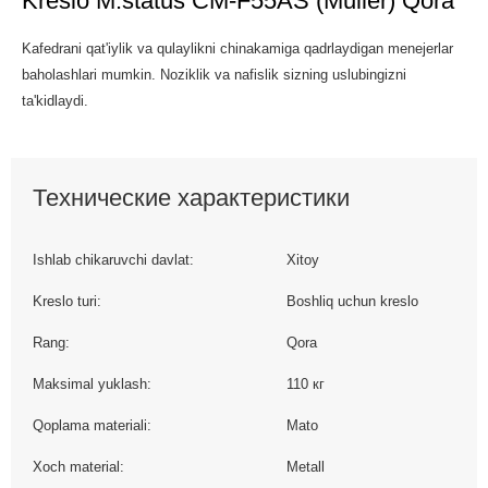
Kreslo M.status CM-F55AS (Muller) Qora
Kafedrani qat'iylik va qulaylikni chinakamiga qadrlaydigan menejerlar
baholashlari mumkin. Noziklik va nafislik sizning uslubingizni
ta'kidlaydi.
Технические характеристики
Ishlab chikaruvchi davlat:
Xitoy
Kreslo turi:
Boshliq uchun kreslo
Rang:
Qora
Maksimal yuklash:
110 кг
Qoplama materiali:
Mato
Xoch material:
Metall