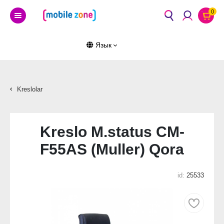
0
Язык
Kreslolar
Kreslo M.status CM-
F55AS (Muller) Qora
id:
25533