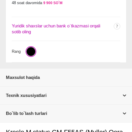
48 soat davomida
9 900 SO`M
Yuridik shaxslar uchun bank o`tkazmasi orqali
sotib oling
Rang
Maxsulot haqida
Texnik xususiyatlari
Bo`lib to`lash turlari