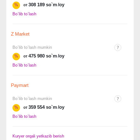
308 189 so`m
/oy
%
от
Bo`lib to`lash
Z Market
Bo`lib to`lash mumkin
475 980 so`m
/oy
%
от
Bo`lib to`lash
Paymart
Bo`lib to`lash mumkin
359 554 so`m
/oy
%
от
Bo`lib to`lash
Kuryer orqali yetkazib berish