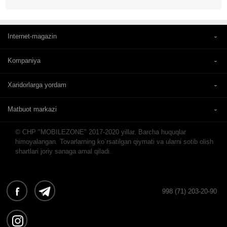
Internet-magazin
Kompaniya
Xaridorlarga yordam
Matbuot markazi
© CHP "MOBILEZONE" 2017-2020 yillar. Barcha huquqlar
himoyalangan. Tovarlarning ko`rsatilgan qiymati va ularni sotib olish
shartlari joriy sanaga amal qiladi.
998 (71) 203-20-90