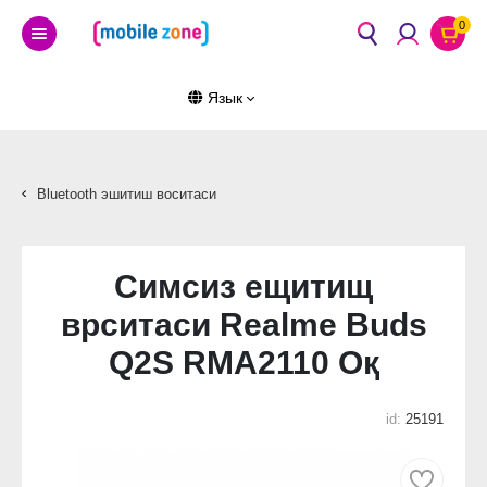
0
Язык
Bluetooth эшитиш воситаси
Симсиз ещитищ
врситаси Realme Buds
Q2S RMA2110 Оқ
id:
25191