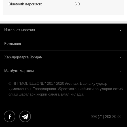
Bluetooth версияси:
5.0
Интернет-магазин
Компания
Харидорларга йордам
Матбуот маркази
© ЧП "MOBILEZONE" 2017-2020 йиллар. Барча ҳуқуқлар
ҳимояланган. Товарларнинг кўрсатилган қиймати ва уларни сотиб
олиш шартлари жорий санага амал қилади.
998 (71) 203-20-90