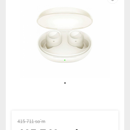
415 711 so`m