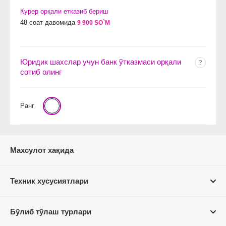
Курер орқали етказиб бериш
48 соат давомида
9 900 SO`M
Юридик шахслар учун банк ўтказмаси орқали
сотиб олинг
Ранг
Махсулот хақида
Техник хусусиятлари
Бўлиб тўлаш турлари