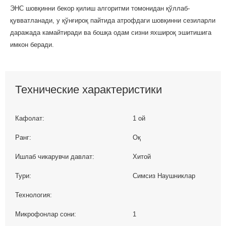
ЭНC шовқинни бекор қилиш алгоритми томонидан қўллаб-
қувватланади, у қўнғироқ пайтида атрофдаги шовқинни сезиларли
даражада камайтиради ва бошқа одам сизни яхшироқ эшитишига
имкон беради.
Технические характеристики
Кафолат:
1 ой
Ранг:
Оқ
Ишлаб чикарувчи давлат:
Хитой
Тури:
Симсиз Наушниклар
Технология:
Микрофонлар сони:
1