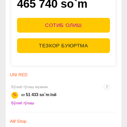
465 740 so`m
СОТИБ ОЛИШ
ТЕЗКОР БУЮРТМА
UNI RED
Бўлиб тўлаш мумкин
51 433 so`m
/ой
%
от
Бўлиб тўлаш
Alif Shop