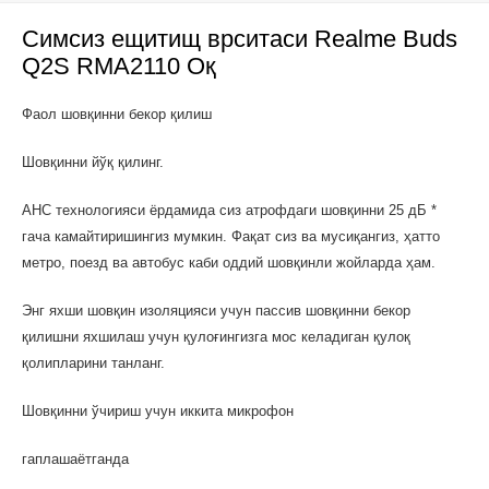
Симсиз ещитищ врситаси Realme Buds
Q2S RMA2110 Оқ
Фаол шовқинни бекор қилиш
Шовқинни йўқ қилинг.
АНC технологияси ёрдамида сиз атрофдаги шовқинни 25 дБ *
гача камайтиришингиз мумкин. Фақат сиз ва мусиқангиз, ҳатто
метро, поезд ва автобус каби оддий шовқинли жойларда ҳам.
Энг яхши шовқин изоляцияси учун пассив шовқинни бекор
қилишни яхшилаш учун қулоғингизга мос келадиган қулоқ
қолипларини танланг.
Шовқинни ўчириш учун иккита микрофон
гаплашаётганда