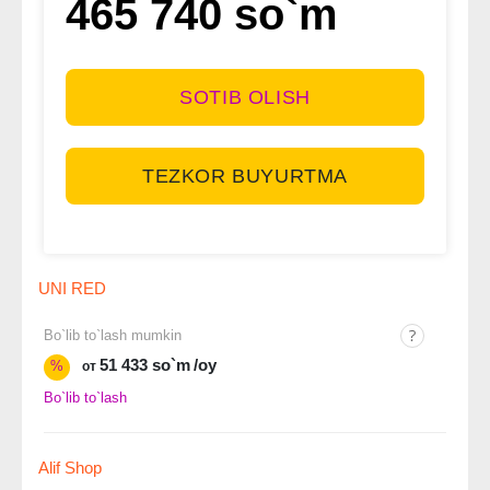
465 740 so`m
SOTIB OLISH
TEZKOR BUYURTMA
UNI RED
Bo`lib to`lash mumkin
51 433 so`m
/oy
%
от
Bo`lib to`lash
Alif Shop