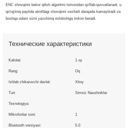
ENC shovqinni bekor qilish algoritmi tomonidan qo'llab-quvvatlanadi, u
qo'ng'iroq paytida atrofdagi shovqinni sezilarli darajada kamaytiradi va
boshqa odam sizni yaxshiroq eshitishiga imkon beradi.
Технические характеристики
Kafolat:
1 oy
Rang:
Oq
Ishlab chikaruvchi davlat:
Xitoy
Turi:
Simsiz Naushniklar
Texnologiya:
Mikrofonlar soni:
1
Bluetooth versiyasi:
5.0