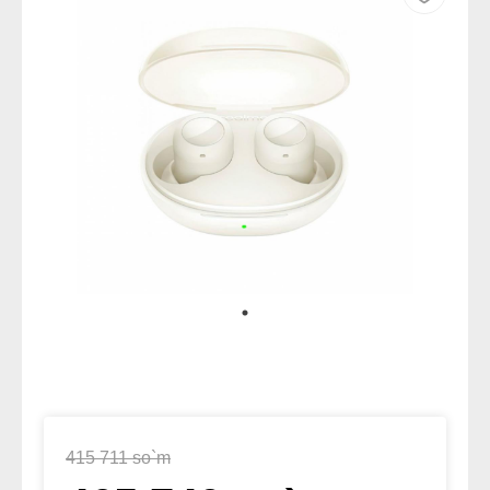
415 711 so`m