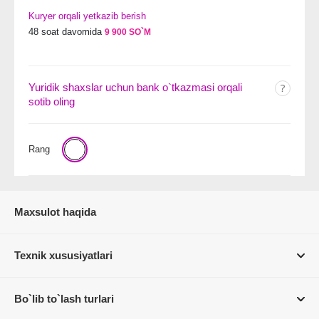
Kuryer orqali yetkazib berish
48 soat davomida
9 900 SO`M
Yuridik shaxslar uchun bank o`tkazmasi orqali
sotib oling
Rang
Maxsulot haqida
Texnik xususiyatlari
Bo`lib to`lash turlari