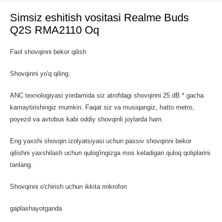
Simsiz eshitish vositasi Realme Buds
Q2S RMA2110 Oq
Faol shovqinni bekor qilish
Shovqinni yo'q qiling.
ANC texnologiyasi yordamida siz atrofdagi shovqinni 25 dB * gacha
kamaytirishingiz mumkin. Faqat siz va musiqangiz, hatto metro,
poyezd va avtobus kabi oddiy shovqinli joylarda ham.
Eng yaxshi shovqin izolyatsiyasi uchun passiv shovqinni bekor
qilishni yaxshilash uchun qulog'ingizga mos keladigan quloq qoliplarini
tanlang.
Shovqinni o'chirish uchun ikkita mikrofon
gaplashayotganda