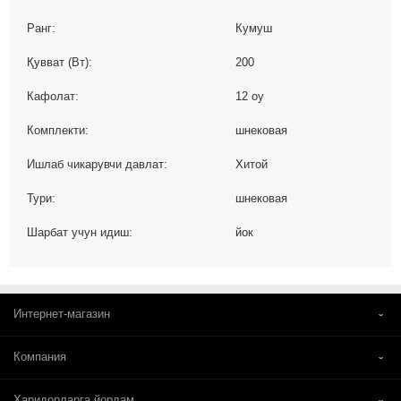
Ранг:
Кумуш
Қувват (Вт):
200
Кафолат:
12 oy
Комплекти:
шнековая
Ишлаб чикарувчи давлат:
Хитой
Тури:
шнековая
Шарбат учун идиш:
йок
Интернет-магазин
Компания
Харидорларга йордам