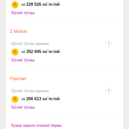
228 526 so`m
/ой
%
от
Бўлиб тўлаш
Z Market
Бўлиб тўлаш мумкин
352 945 so`m
/ой
%
от
Бўлиб тўлаш
Paymart
Бўлиб тўлаш мумкин
266 613 so`m
/ой
%
от
Бўлиб тўлаш
Курер орқали етказиб бериш