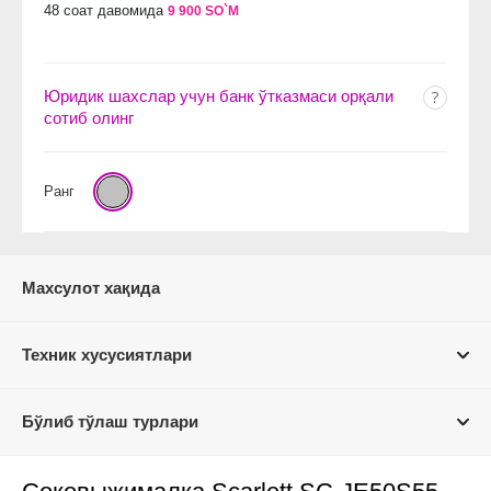
48 соат давомида
9 900 SO`M
Юридик шахслар учун банк ўтказмаси орқали
сотиб олинг
Ранг
Махсулот хақида
Техник хусусиятлари
Бўлиб тўлаш турлари