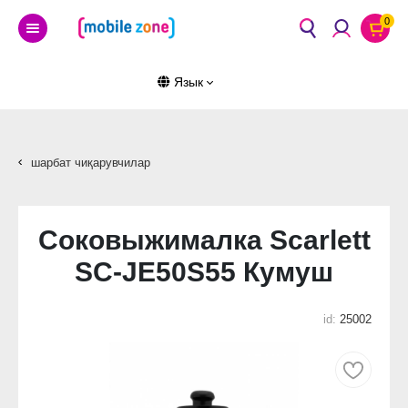
0
Язык
шарбат чиқарувчилар
Соковыжималка Scarlett
SC-JE50S55 Кумуш
id:
25002