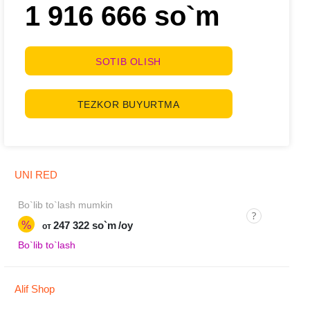
1 916 666 so`m
SOTIB OLISH
TEZKOR BUYURTMA
UNI RED
Bo`lib to`lash mumkin
%
247 322 so`m
/oy
от
Bo`lib to`lash
Alif Shop