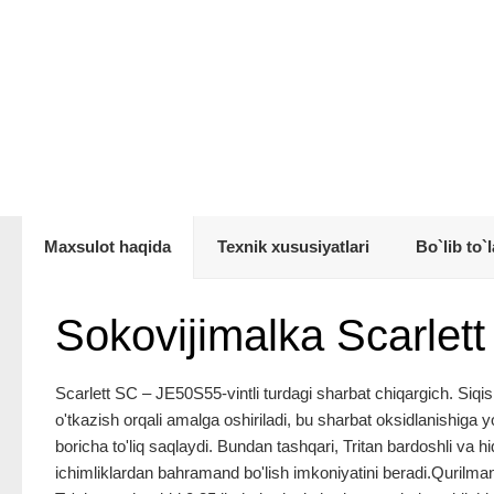
Maxsulot haqida
Texnik xususiyatlari
Bo`lib to`l
Sokovijimalka Scarle
Scarlett SC – JE50S55-vintli turdagi sharbat chiqargich. Siqis
o'tkazish orqali amalga oshiriladi, bu sharbat oksidlanishiga yo
boricha to'liq saqlaydi. Bundan tashqari, Tritan bardoshli va 
ichimliklardan bahramand bo'lish imkoniyatini beradi.Qurilman