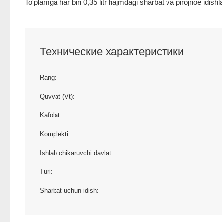
To'plamga har biri 0,35 litr hajmdagi sharbat va pirojnoe idishlar
Технические характеристики
Rang:
Quvvat (Vt):
Kafolat:
Komplekti:
Ishlab chikaruvchi davlat:
Turi:
Sharbat uchun idish: