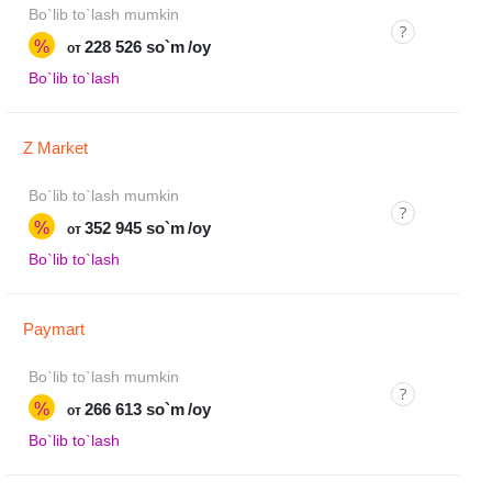
Bo`lib to`lash mumkin
%
228 526 so`m
/oy
от
Bo`lib to`lash
Z Market
Bo`lib to`lash mumkin
%
352 945 so`m
/oy
от
Bo`lib to`lash
Paymart
Bo`lib to`lash mumkin
%
266 613 so`m
/oy
от
Bo`lib to`lash