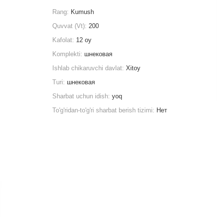
Rang:
Kumush
Quvvat (Vt):
200
Kafolat:
12 oy
Komplekti:
шнековая
Ishlab chikaruvchi davlat:
Xitoy
Turi:
шнековая
Sharbat uchun idish:
yoq
To'g'ridan-to'g'ri sharbat berish tizimi:
Нет