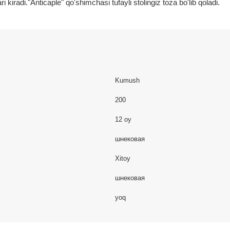
i kiradi."Anticaple" qo'shimchasi tufayli stolingiz toza bo'lib qoladi.
Kumush
200
12 oy
шнековая
Xitoy
шнековая
yoq