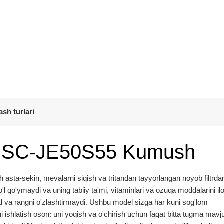
ash turlari
tt SC-JE50S55 Kumush
h asta-sekin, mevalarni siqish va tritandan tayyorlangan noyob filtrda
'l qo'ymaydi va uning tabiiy ta'mi, vitaminlari va ozuqa moddalarini ilo
hid va rangni o'zlashtirmaydi. Ushbu model sizga har kuni sog'lom
i ishlatish oson: uni yoqish va o'chirish uchun faqat bitta tugma mavj