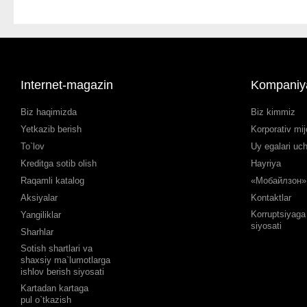
Internet-magazin
Kompaniy
Biz haqimizda
Biz kimmiz
Yetkazib berish
Korporativ mij
To`lov
Uy egalari uc
Kreditga sotib olish
Hayriya
Raqamli katalog
«Мобайлзон» 
Aksiyalar
Kontaktlar
Korruptsiyaga 
Yangiliklar
siyosati
Sharhlar
Sotish shartlari va
shaxsiy ma`lumotlarga
ishlov berish siyosati
Kartadan kartaga
pul o`tkazish