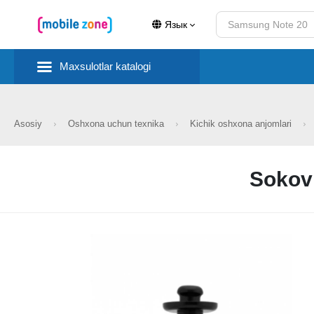
Язык
Maxsulotlar katalogi
Asosiy
Oshxona uchun texnika
Kichik oshxona anjomlari
Sokov