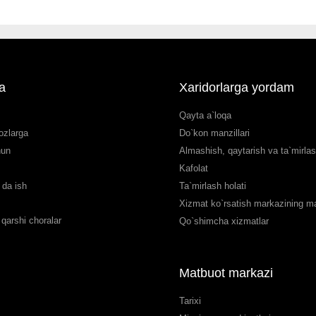
a
Xaridorlarga yordam
Qayta a`loqa
ozlarga
Do`kon manzillari
hun
Almashish, qaytarish va ta`mirla
Kafolat
da ish
Ta`mirlash holati
Xizmat ko`rsatish markazining man
qarshi choralar
Qo`shimcha xizmatlar
Matbuot markazi
Tarixi