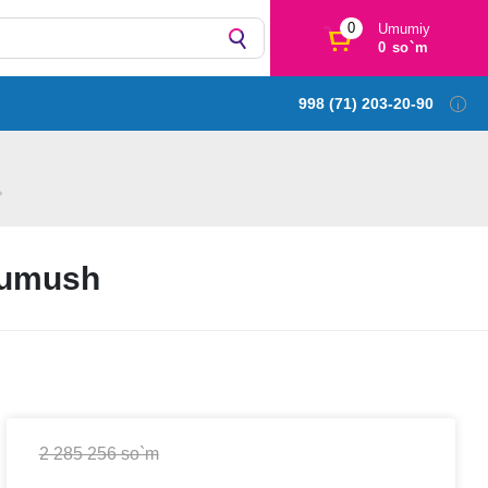
0
Umumiy
0 so`m
998 (71) 203-20-90
Kumush
2 285 256 so`m