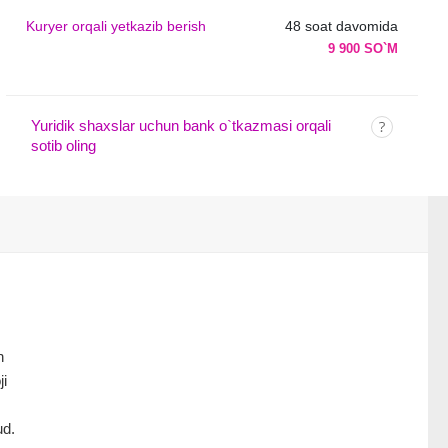
Kuryer orqali yetkazib berish
48 soat davomida
9 900 SO`M
Yuridik shaxslar uchun bank o`tkazmasi orqali
sotib oling
n
ji
ud.