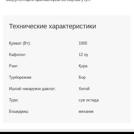
Технические характеристики
Қувват (Вт):
1000
Кафолат:
12 oy
Ранг:
Қора
Турборежим:
Бор
Ишлаб чикарувчи давлат:
Хитой
Тури:
сув остида
Бошқариш:
механик