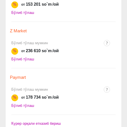
153 201 so`m
/ой
%
от
Бўлиб тўлаш
Z Market
Бўлиб тўлаш мумкин
236 610 so`m
/ой
%
от
Бўлиб тўлаш
Paymart
Бўлиб тўлаш мумкин
178 734 so`m
/ой
%
от
Бўлиб тўлаш
Курер орқали етказиб бериш