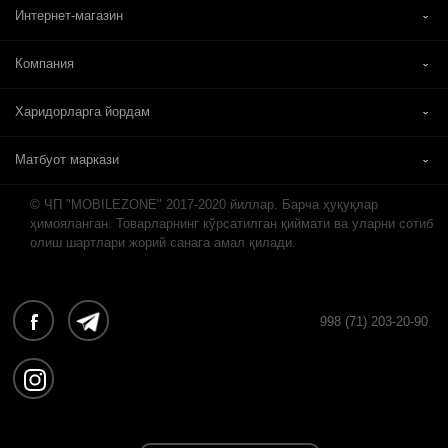
Интернет-магазин
Компания
Харидорларга йордам
Матбуот маркази
© ЧП "MOBILEZONE" 2017-2020 йиллар. Барча ҳуқуқлар
ҳимояланган. Товарларнинг кўрсатилган қиймати ва уларни сотиб
олиш шартлари жорий санага амал қилади.
998 (71) 203-20-90