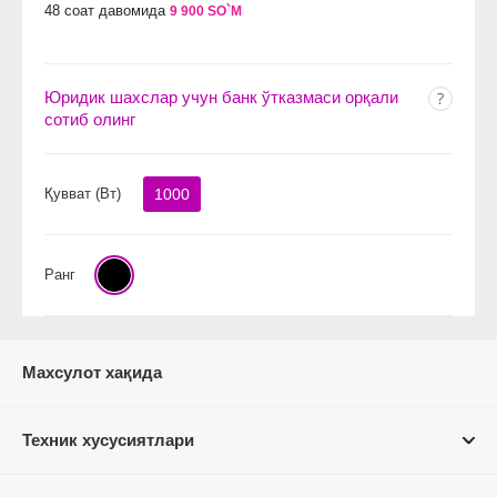
48 соат давомида
9 900 SO`M
Юридик шахслар учун банк ўтказмаси орқали
сотиб олинг
Қувват (Вт)
1000
Ранг
Махсулот хақида
Техник хусусиятлари