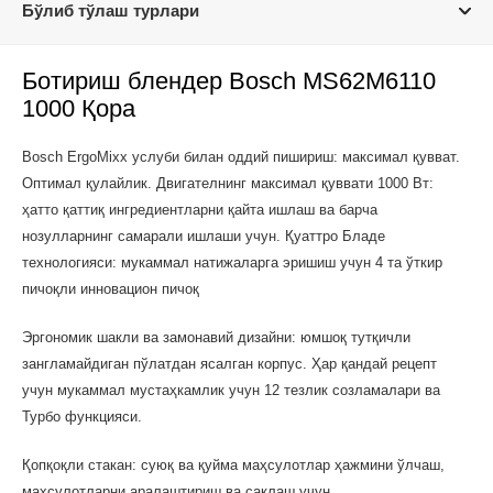
Бўлиб тўлаш турлари
Ботириш блендер Bosch MS62M6110
1000 Қора
Bosch ErgoMixx услуби билан оддий пишириш: максимал қувват.
Оптимал қулайлик. Двигателнинг максимал қуввати 1000 Вт:
ҳатто қаттиқ ингредиентларни қайта ишлаш ва барча
нозулларнинг самарали ишлаши учун. Қуаттро Бладе
технологияси: мукаммал натижаларга эришиш учун 4 та ўткир
пичоқли инновацион пичоқ
Эргономик шакли ва замонавий дизайни: юмшоқ тутқичли
зангламайдиган пўлатдан ясалган корпус. Ҳар қандай рецепт
учун мукаммал мустаҳкамлик учун 12 тезлик созламалари ва
Турбо функцияси.
Қопқоқли стакан: суюқ ва қуйма маҳсулотлар ҳажмини ўлчаш,
маҳсулотларни аралаштириш ва сақлаш учун.