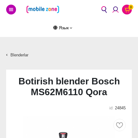
0
Язык
Blenderlar
Botirish blender Bosch
MS62M6110 Qora
id:
24845