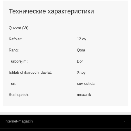
Технические характеристики
Quvvat (Vt):
Kafolat:
12 oy
Rang:
Qora
Turborejim:
Bor
Ishlab chikaruvchi davlat:
Xitoy
Turi:
suv ostida
Boshqarish:
mexanik
Internet-magazin