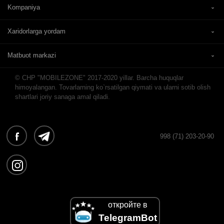
Kompaniya
Xaridorlarga yordam
Matbuot markazi
© CHP "MOBILEZONE" 2017-2020 yillar. Barcha huquqlar
himoyalangan. Tovarlarning ko`rsatilgan qiymati va ularni sotib olish
shartlari joriy sanaga amal qiladi.
998 (71) 203-20-90
откройте в
TelegramBot