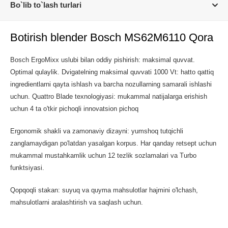
Bo`lib to`lash turlari
Botirish blender Bosch MS62M6110 Qora
Bosch ErgoMixx uslubi bilan oddiy pishirish: maksimal quvvat.
Optimal qulaylik. Dvigatelning maksimal quvvati 1000 Vt: hatto qattiq
ingredientlarni qayta ishlash va barcha nozullarning samarali ishlashi
uchun. Quattro Blade texnologiyasi: mukammal natijalarga erishish
uchun 4 ta o'tkir pichoqli innovatsion pichoq
Ergonomik shakli va zamonaviy dizayni: yumshoq tutqichli
zanglamaydigan po'latdan yasalgan korpus. Har qanday retsept uchun
mukammal mustahkamlik uchun 12 tezlik sozlamalari va Turbo
funktsiyasi.
Qopqoqli stakan: suyuq va quyma mahsulotlar hajmini o'lchash,
mahsulotlarni aralashtirish va saqlash uchun.