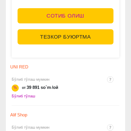
СОТИБ ОЛИШ
ТЕЗКОР БУЮРТМА
UNI RED
Бўлиб тўлаш мумкин
39 891 so`m
/ой
%
от
Бўлиб тўлаш
Alif Shop
Бўлиб тўлаш мумкин