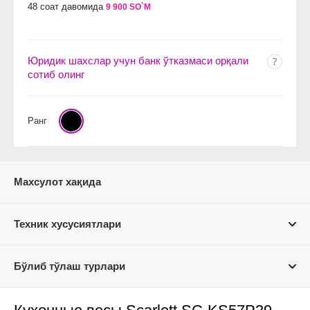
48 соат давомида
9 900 SO`M
Юридик шахслар учун банк ўтказмаси орқали
сотиб олинг
Ранг
Махсулот хақида
Техник хусусиятлари
Бўлиб тўлаш турлари