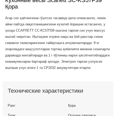
Кухонные весы Scarlett SC-KS57P39
Қора
Агар сиз ҳаётингизни гўштсиз тасаввур қила олмасангиз, лекин
айни пайтда овқатланишингизни кузатиб боришни истасангиз, у
ҳолда СCАРЛEТТ СC-КС57П39 ошхона тарози сиз учун махсус
ишлаб чиқилган. Иштаҳани очувчи нақш ва бой ранглар сизни
севимли таомларингизни тайёрлашга илҳомлантиради. 8 кг
оғирликдаги маҳсулотларни тортиш қобилияти менюни сезиларли
даражада кенгайтиради ва 1 г бўлиниш нархи ҳисоб-китоблардаги
ноаниқликларни бартараф қилади. Электрон тарози узлуксиз
ишлаши учун атиги 1 та CР2032 аккумулятори етарли.
Технические характеристики
Ранг:
Қора
Тури:
Ошхона тарозиси