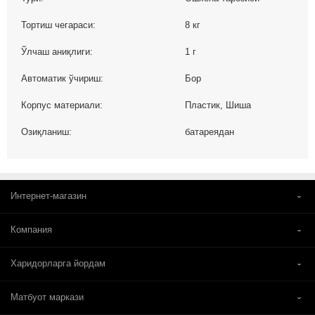
Тортиш чегараси:
8 кг
Ўлчаш аниқлиги:
1 г
Автоматик ўчириш:
Бор
Корпус материали:
Пластик, Шиша
Озиқланиш:
батареядан
Интернет-магазин
Компания
Харидорларга йордам
Матбуот маркази