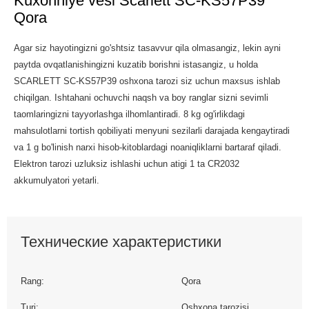
Kuxonniye vesi Scarlett SC-KS57P39
Qora
Agar siz hayotingizni go'shtsiz tasavvur qila olmasangiz, lekin ayni
paytda ovqatlanishingizni kuzatib borishni istasangiz, u holda
SCARLETT SC-KS57P39 oshxona tarozi siz uchun maxsus ishlab
chiqilgan. Ishtahani ochuvchi naqsh va boy ranglar sizni sevimli
taomlaringizni tayyorlashga ilhomlantiradi. 8 kg og'irlikdagi
mahsulotlarni tortish qobiliyati menyuni sezilarli darajada kengaytiradi
va 1 g bo'linish narxi hisob-kitoblardagi noaniqliklarni bartaraf qiladi.
Elektron tarozi uzluksiz ishlashi uchun atigi 1 ta CR2032
akkumulyatori yetarli.
Технические характеристики
Rang:
Qora
Turi:
Oshxona tarozisi