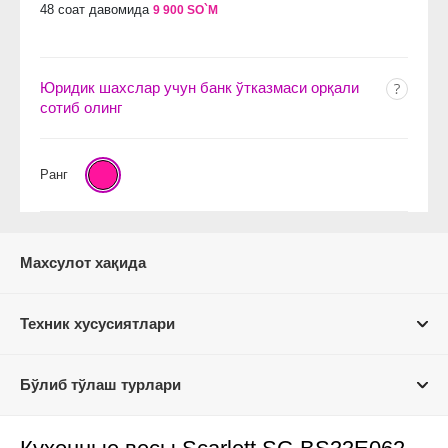
48 соат давомида
9 900 SO`M
Юридик шахслар учун банк ўтказмаси орқали
сотиб олинг
Ранг
Махсулот хақида
Техник хусусиятлари
Бўлиб тўлаш турлари