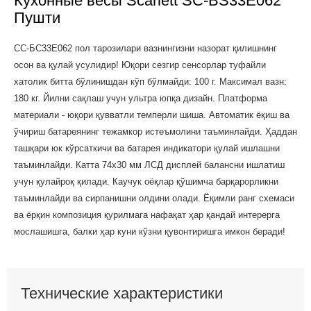
Кухонные весы Scarlett SC-BS33E062
Пушти
СC-БС33E062 пол тарозилари вазнингизни назорат қилишнинг
осон ва қулай усулидир! Юқори сезгир сенсорлар туфайли
хатолик битта бўлинишдан кўп бўлмайди: 100 г. Максимал вазн:
180 кг. Йилни сақлаш учун ультра юпқа дизайн. Платформа
материали - юқори қувватли темперли шиша. Автоматик ёқиш ва
ўчириш батареянинг тежамкор истеъмолини таъминлайди. Ҳаддан
ташқари юк кўрсаткичи ва батарея индикатори қулай ишлашни
таъминлайди. Катта 74х30 мм ЛCД дисплей балансни ишлатиш
учун қулайроқ қилади. Каучук оёқлар қўшимча барқарорликни
таъминлайди ва сирпанишни олдини олади. Ёқимли ранг схемаси
ва ёрқин композиция қурилмага нафақат ҳар қандай интерерга
мослашишга, балки ҳар куни кўзни қувонтиришга имкон беради!
Технические характеристики