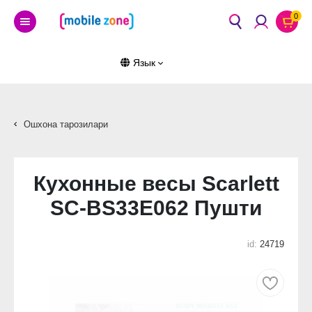
0
Язык
Ошхона тарозилари
Кухонные весы Scarlett
SC-BS33E062 Пушти
id:
24719