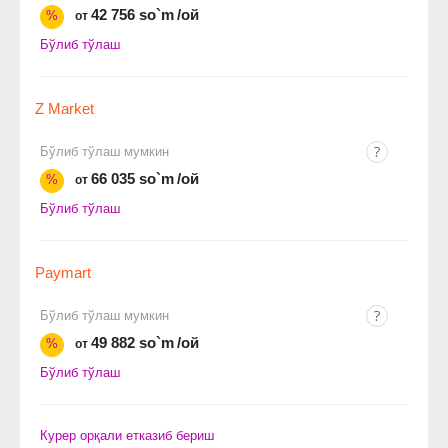
42 756 so`m
/ой
%
от
Бўлиб тўлаш
Z Market
Бўлиб тўлаш мумкин
66 035 so`m
/ой
%
от
Бўлиб тўлаш
Paymart
Бўлиб тўлаш мумкин
49 882 so`m
/ой
%
от
Бўлиб тўлаш
Курер орқали етказиб бериш