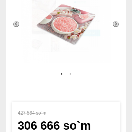
427 564 so`m
306 666 so`m