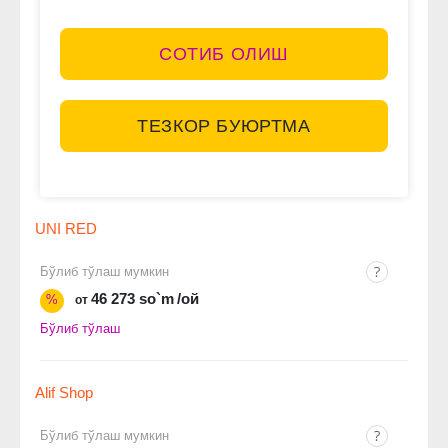
СОТИБ ОЛИШ
ТЕЗКОР БУЮРТМА
UNI RED
Бўлиб тўлаш мумкин
46 273 so`m
/ой
%
от
Бўлиб тўлаш
Alif Shop
Бўлиб тўлаш мумкин