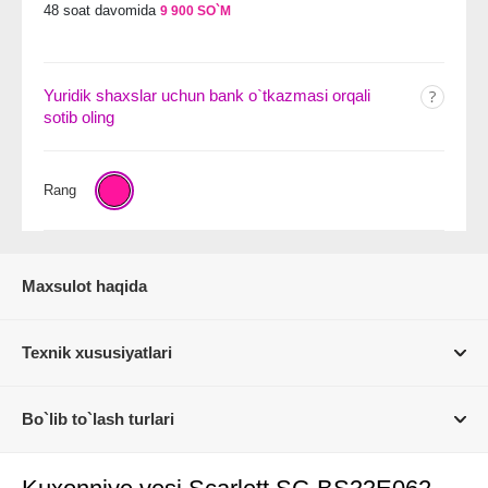
48 soat davomida
9 900 SO`M
Yuridik shaxslar uchun bank o`tkazmasi orqali
sotib oling
Rang
Maxsulot haqida
Texnik xususiyatlari
Bo`lib to`lash turlari