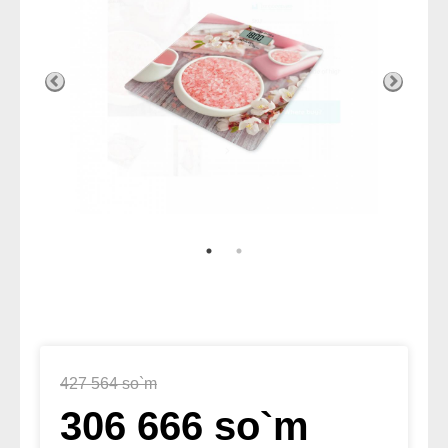
427 564 so`m
306 666 so`m