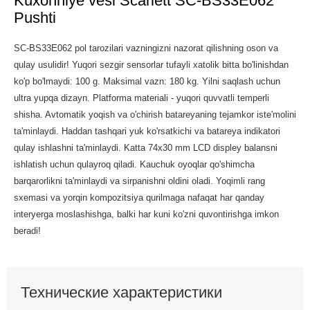
Kuxonniye vesi Scarlett SC-BS33E062
Pushti
SC-BS33E062 pol tarozilari vazningizni nazorat qilishning oson va
qulay usulidir! Yuqori sezgir sensorlar tufayli xatolik bitta bo'linishdan
ko'p bo'lmaydi: 100 g. Maksimal vazn: 180 kg. Yilni saqlash uchun
ultra yupqa dizayn. Platforma materiali - yuqori quvvatli temperli
shisha. Avtomatik yoqish va o'chirish batareyaning tejamkor iste'molini
ta'minlaydi. Haddan tashqari yuk ko'rsatkichi va batareya indikatori
qulay ishlashni ta'minlaydi. Katta 74x30 mm LCD displey balansni
ishlatish uchun qulayroq qiladi. Kauchuk oyoqlar qo'shimcha
barqarorlikni ta'minlaydi va sirpanishni oldini oladi. Yoqimli rang
sxemasi va yorqin kompozitsiya qurilmaga nafaqat har qanday
interyerga moslashishga, balki har kuni ko'zni quvontirishga imkon
beradi!
Технические характеристики