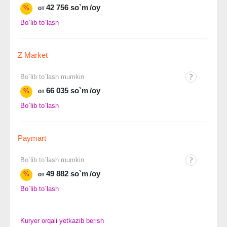
42 756 so`m
/oy
%
от
Bo`lib to`lash
Z Market
Bo`lib to`lash mumkin
66 035 so`m
/oy
%
от
Bo`lib to`lash
Paymart
Bo`lib to`lash mumkin
49 882 so`m
/oy
%
от
Bo`lib to`lash
Kuryer orqali yetkazib berish