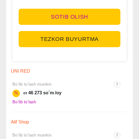
SOTIB OLISH
TEZKOR BUYURTMA
UNI RED
Bo`lib to`lash mumkin
46 273 so`m
/oy
%
от
Bo`lib to`lash
Alif Shop
Bo`lib to`lash mumkin