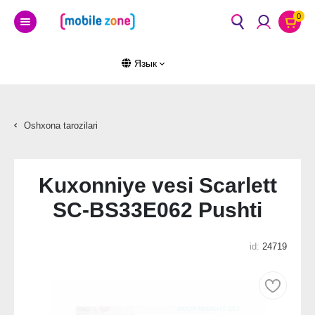
0
Язык
Oshxona tarozilari
Kuxonniye vesi Scarlett
SC-BS33E062 Pushti
id:
24719