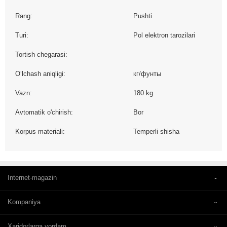
Rang:
Pushti
Turi:
Pol elektron tarozilari
Tortish chegarasi:
O‘lchash aniqligi:
кг/фунты
Vazn:
180 kg
Avtomatik o'chirish:
Bor
Korpus materiali:
Temperli shisha
Internet-magazin
Kompaniya
Xaridorlarga yordam