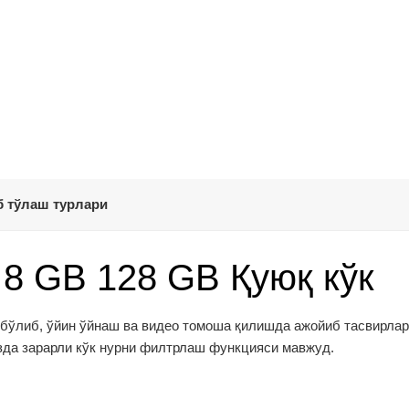
 тўлаш турлари
8 GB 128 GB Қуюқ кўк
а бўлиб, ўйин ўйнаш ва видео томоша қилишда ажойиб тасвирлар
зда зарарли кўк нурни филтрлаш функцияси мавжуд.