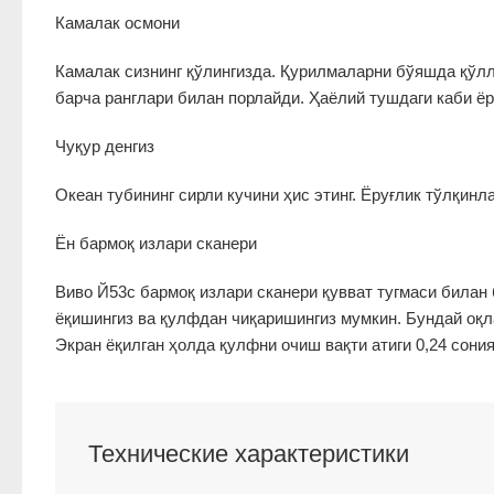
Камалак осмони
Камалак сизнинг қўлингизда. Қурилмаларни бўяшда қўл
барча ранглари билан порлайди. Ҳаёлий тушдаги каби ёр
Чуқур денгиз
Океан тубининг сирли кучини ҳис этинг. Ёруғлик тўлқинл
Ён бармоқ излари сканери
Виво Й53с бармоқ излари сканери қувват тугмаси билан 
ёқишингиз ва қулфдан чиқаришингиз мумкин. Бундай оқл
Экран ёқилган ҳолда қулфни очиш вақти атиги 0,24 сония
Технические характеристики