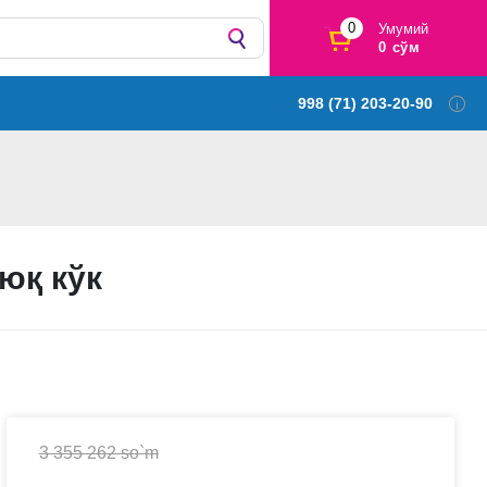
0
Умумий
0 сўм
998 (71) 203-20-90
юқ кўк
3 355 262 so`m