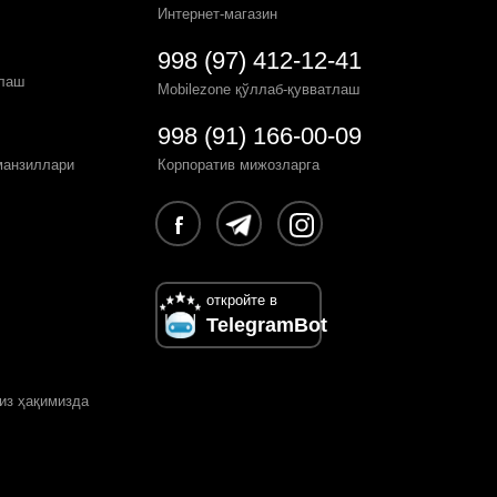
Интернет-магазин
998 (97) 412-12-41
рлаш
Mobilezone қўллаб-қувватлаш
998 (91) 166-00-09
манзиллари
Корпоратив мижозларга
откройте в
TelegramBot
из ҳақимизда