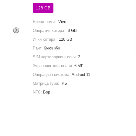
128 GB
Бренд номи :
Vivo
Оператив хотира :
8 GB
Ички хотира :
128 GB
Ранг:
Қуюқ кўк
SIM-карталарнинг сони:
2
Экраннинг диагонали:
6.59"
Операцион система:
Android 11
Матрица тури:
IPS
NFC:
Бор