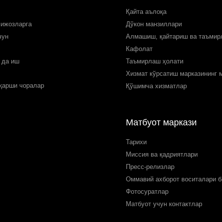
Қайта аълоқа
мижозларга
Дўкон манзиллари
чун
Алмашиш, қайтариш ва таъми
Кафолат
 да иш
Таъмирлаш ҳолати
Хизмат кўрсатиш марказининг 
 қарши чоралар
Қўшимча хизматлар
Матбуот маркази
Тарихи
Миссия ва қадриятлари
Пресс-релизлар
Оммавий ахборот воситалари б
Фотосуратлар
Матбуот учун контактлар