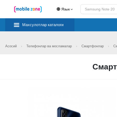
Язык
Махсулотлар каталоги
Асосий
Телефонлар ва мосламалар
Смартфонлар
См
Смарт