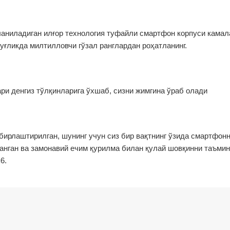
ланиладиган илғор технология туфайли смартфон корпуси камал
уғликда милтилловчи гўзал ранглардан роҳатланинг.
ари денгиз тўлқинларига ўхшаб, сизни жимгина ўраб олади
бирлаштирилган, шунинг учун сиз бир вақтнинг ўзида смартфон
анган ва замонавий ечим қурилма билан қулай шовқинни таъми
6.