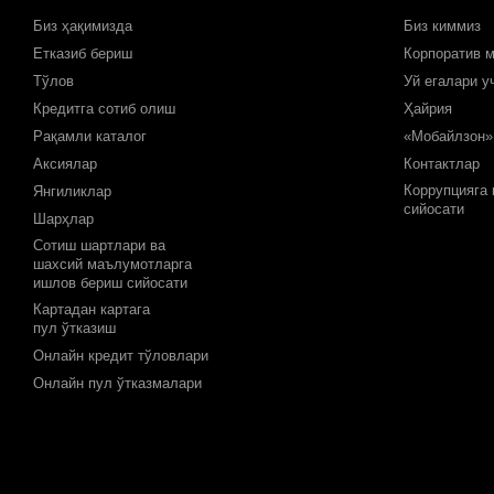
Биз ҳақимизда
Биз киммиз
Етказиб бериш
Корпоратив 
Тўлов
Уй егалари у
Кредитга сотиб олиш
Ҳайрия
Рақамли каталог
«Мобайлзон»
Аксиялар
Контактлар
Коррупцияга
Янгиликлар
сийосати
Шарҳлар
Сотиш шартлари ва
шахсий маълумотларга
ишлов бериш сийосати
Картадан картага
пул ўтказиш
Онлайн кредит тўловлари
Онлайн пул ўтказмалари