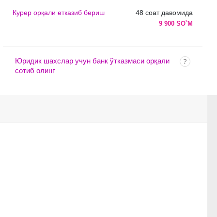
Курер орқали етказиб бериш
48 соат давомида
9 900 SO`M
Юридик шахслар учун банк ўтказмаси орқали
сотиб олинг