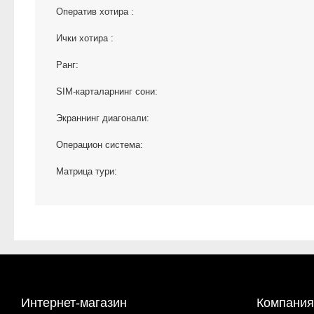
Оператив хотира :
Ички хотира :
Ранг:
SIM-карталарнинг сони:
Экраннинг диагонали:
Операцион система:
Матрица тури:
Интернет-магазин
Компания