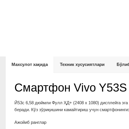
Махсулот хақида
Техник хусусиятлари
Бўлиб
Смартфон Vivo Y53S 
Й53с 6,58 дюймли Фулл ҲД+ (2408 х 1080) дисплейга эг
беради. Кўз зўриқишини камайтириш учун смартфонинги
Ажойиб ранглар