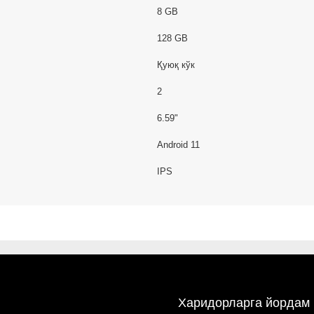
8 GB
128 GB
Қуюқ кўк
2
6.59"
Android 11
IPS
Харидорларга йордам