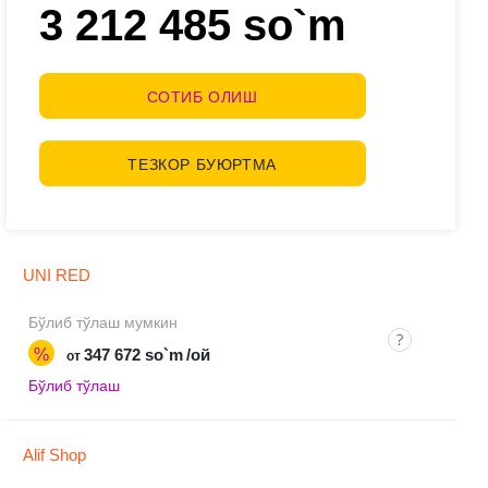
3 212 485 so`m
СОТИБ ОЛИШ
ТЕЗКОР БУЮРТМА
UNI RED
Бўлиб тўлаш мумкин
%
347 672 so`m
/ой
от
Бўлиб тўлаш
Alif Shop