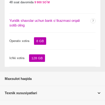
48 soat davomida
9 900 SO`M
Yuridik shaxslar uchun bank o`tkazmasi orqali
sotib oling
Operativ xotira
8 GB
Ichki xotira
128 GB
Maxsulot haqida
Texnik xususiyatlari