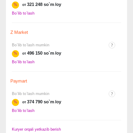
321 248 so`m
/oy
%
от
Bo`lib to`lash
Z Market
Bo`lib to`lash mumkin
496 150 so`m
/oy
%
от
Bo`lib to`lash
Paymart
Bo`lib to`lash mumkin
374 790 so`m
/oy
%
от
Bo`lib to`lash
Kuryer orqali yetkazib berish