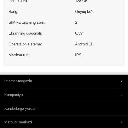
Ichki xotira:
128 GB
Rang:
Quyuq ko'k
SIM-kartalarning soni:
2
Ekranning diagonali:
6.59"
Operatsion sistema:
Android 11
Matritsa turi:
IPS
Internet-magazin
Kompaniya
Xaridorlarga yordam
Matbuot markazi