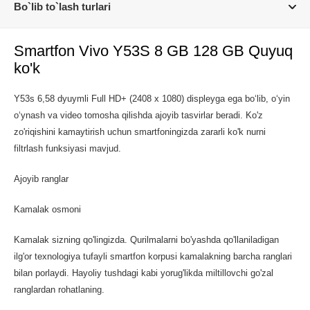
Bo`lib to`lash turlari
Smartfon Vivo Y53S 8 GB 128 GB Quyuq
ko'k
Y53s 6,58 dyuymli Full HD+ (2408 x 1080) displeyga ega bo‘lib, o‘yin
o‘ynash va video tomosha qilishda ajoyib tasvirlar beradi. Ko'z
zo'riqishini kamaytirish uchun smartfoningizda zararli ko'k nurni
filtrlash funksiyasi mavjud.
Ajoyib ranglar
Kamalak osmoni
Kamalak sizning qo'lingizda. Qurilmalarni bo'yashda qo'llaniladigan
ilg'or texnologiya tufayli smartfon korpusi kamalakning barcha ranglari
bilan porlaydi. Hayoliy tushdagi kabi yorug'likda miltillovchi go'zal
ranglardan rohatlaning.