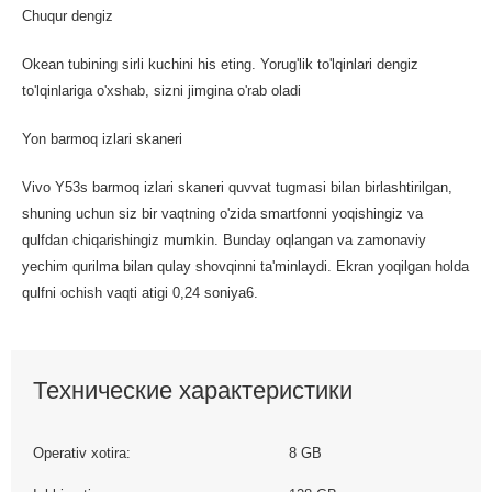
Chuqur dengiz
Okean tubining sirli kuchini his eting. Yorug'lik to'lqinlari dengiz
to'lqinlariga o'xshab, sizni jimgina o'rab oladi
Yon barmoq izlari skaneri
Vivo Y53s barmoq izlari skaneri quvvat tugmasi bilan birlashtirilgan,
shuning uchun siz bir vaqtning o'zida smartfonni yoqishingiz va
qulfdan chiqarishingiz mumkin. Bunday oqlangan va zamonaviy
yechim qurilma bilan qulay shovqinni ta'minlaydi. Ekran yoqilgan holda
qulfni ochish vaqti atigi 0,24 soniya6.
Технические характеристики
Operativ xotira:
8 GB