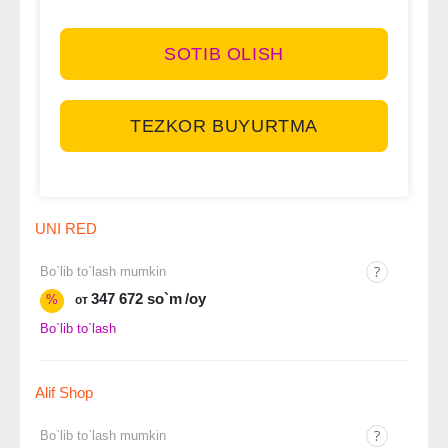
SOTIB OLISH
TEZKOR BUYURTMA
UNI RED
Bo`lib to`lash mumkin
347 672 so`m
/oy
%
от
Bo`lib to`lash
Alif Shop
Bo`lib to`lash mumkin