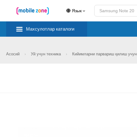
Язык
Махсулотлар каталоги
Асосий
Уй учун техника
Кийимларни парвариш қилиш учу