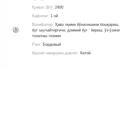
Қувват (Вт):
2400
Кафолат:
1 ой
Вазифалар:
Ҳаво оқими йўналишини бошқариш,
буг ъкучайтиргичи, доимий буг ʼ бериш, ўз-ўзини
тозалаш тизими
Ранг:
Бордовый
Ишлаб чикарувчи давлат:
Хитой