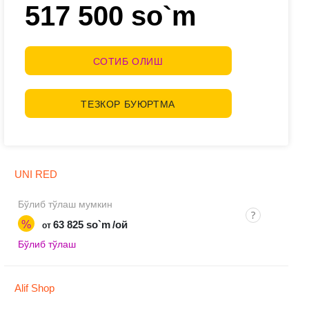
517 500 so`m
СОТИБ ОЛИШ
ТЕЗКОР БУЮРТМА
UNI RED
Бўлиб тўлаш мумкин
%
63 825 so`m
/ой
от
Бўлиб тўлаш
Alif Shop