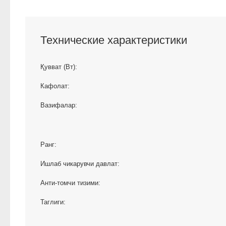
Технические характеристики
Қувват (Вт):
Кафолат:
Вазифалар:
Ранг:
Ишлаб чикарувчи давлат:
Анти-томчи тизими:
Таглиги: