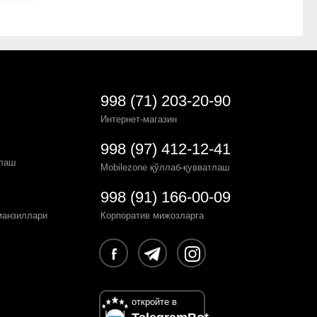
998 (71) 203-20-90
Интернет-магазин
998 (97) 412-12-41
рлаш
Mobilezone қўллаб-қувватлаш
998 (91) 166-00-09
манзиллари
Корпоратив мижозларга
откройте в