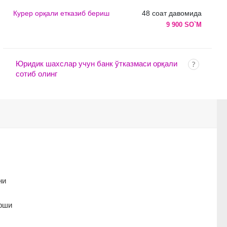
Курер орқали етказиб бериш
48 соат давомида
9 900 SO`M
Юридик шахслар учун банк ўтказмаси орқали
сотиб олинг
ни
арши