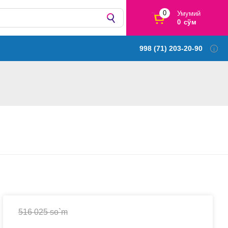
0
Умумий
0 сўм
998 (71) 203-20-90
516 025 so`m