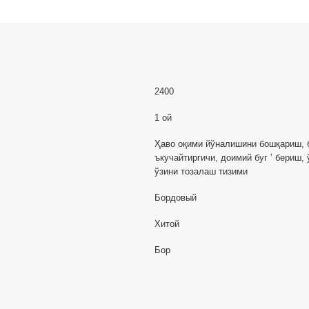
2400
1 ой
Ҳаво оқими йўналишини бошқариш, 
ъкучайтиргичи, доимий буг ʼ бериш, 
ўзини тозалаш тизими
Бордовый
Хитой
Бор