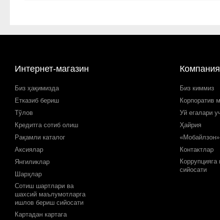
Интернет-магазин
Компания
Биз ҳақимизда
Биз киммиз
Етказиб бериш
Корпоратив 
Тўлов
Уй егалари у
Кредитга сотиб олиш
Ҳайрия
Рақамли каталог
«Мобайлзон»
Аксиялар
Контактлар
Коррупцияга
Янгиликлар
сийосати
Шарҳлар
Сотиш шартлари ва
шахсий маълумотларга
ишлов бериш сийосати
Картадан картага