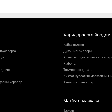
Харидорларга йордам
Қайта аълоқа
мижозларга
Дўкон манзиллари
чун
Алмашиш, қайтариш ва таъми
Кафолат
 да иш
Таъмирлаш ҳолати
Хизмат кўрсатиш марказининг 
 қарши чоралар
Қўшимча хизматлар
Матбуот маркази
Тарихи