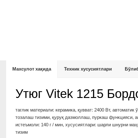
Махсулот хақида
Техник хусусиятлари
Бўлиб
Утюг Vitek 1215 Бор
таглик материали: керамика, қувват: 2400 Вт, автоматик
тозалаш тизими, қуруқ дазмоллаш, пуркаш функцияси, ав
истеъмоли: 140 г / мин, хусусиятлари: шарли шнурни м
тизим