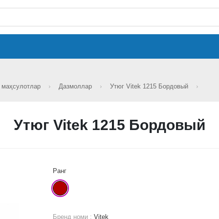
н маҳсулотлар
Дазмоллар
Утюг Vitek 1215 Бордовый
Утюг Vitek 1215 Бордовый
Ранг
Бренд номи :
Vitek