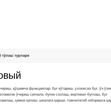
 тўлаш турлари
довый
 ўчириш, қўшимча функциялар: буғ кўтариш, узлюксиз буғ, ўз-ўзи
томатик ўчириш сигнали, буғни созлаш, вертикал буғлаш, буғ
аҳкамлаш, ҳимоя қилиш: шкалага қарши, томчилатиб юборишга қ