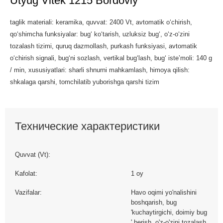
Utyug Vitek 1215 Bordoviy
taglik materiali: keramika, quvvat: 2400 Vt, avtomatik oʻchirish,
qoʻshimcha funksiyalar: bugʻ koʻtarish, uzluksiz bugʻ, oʻz-oʻzini
tozalash tizimi, quruq dazmollash, purkash funksiyasi, avtomatik
oʻchirish signali, bugʻni sozlash, vertikal bugʻlash, bugʻ isteʼmoli: 140 g
/ min, xususiyatlari: sharli shnurni mahkamlash, himoya qilish:
shkalaga qarshi, tomchilatib yuborishga qarshi tizim
Технические характеристики
Quvvat (Vt):
Kafolat:
1 oy
Vazifalar:
Havo oqimi yo'nalishini
boshqarish, bug
'kuchaytirgichi, doimiy bug
' berish, o'z-o'zini tozalash