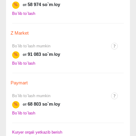
58 974 so`m
/oy
%
от
Bo`lib to`lash
Z Market
Bo`lib to`lash mumkin
91 083 so`m
/oy
%
от
Bo`lib to`lash
Paymart
Bo`lib to`lash mumkin
68 803 so`m
/oy
%
от
Bo`lib to`lash
Kuryer orqali yetkazib berish