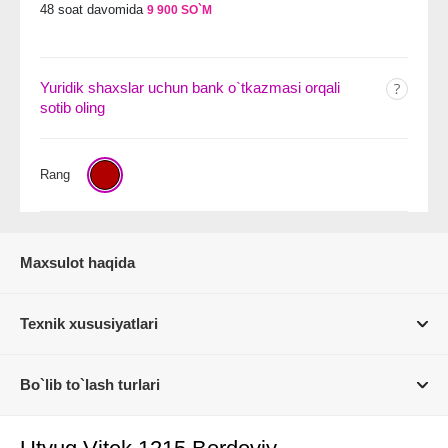
48 soat davomida
9 900 SO`M
Yuridik shaxslar uchun bank o`tkazmasi orqali
sotib oling
Rang
Maxsulot haqida
Texnik xususiyatlari
Bo`lib to`lash turlari