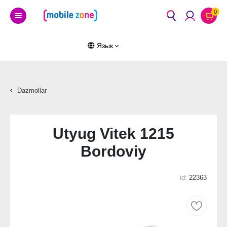
0
Язык
Dazmollar
Utyug Vitek 1215
Bordoviy
id:
22363