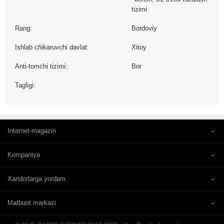
tizimi
Rang:
Bordoviy
Ishlab chikaruvchi davlat:
Xitoy
Anti-tomchi tizimi:
Bor
Tagligi:
Internet-magazin
Kompaniya
Xaridorlarga yordam
Matbuot markazi