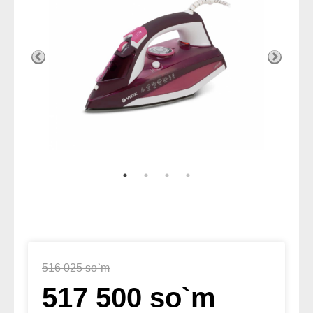
516 025 so`m
517 500 so`m