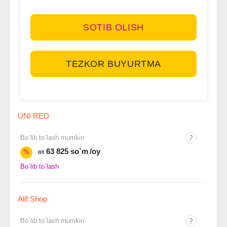
SOTIB OLISH
TEZKOR BUYURTMA
UNI RED
Bo`lib to`lash mumkin
63 825 so`m
/oy
%
от
Bo`lib to`lash
Alif Shop
Bo`lib to`lash mumkin