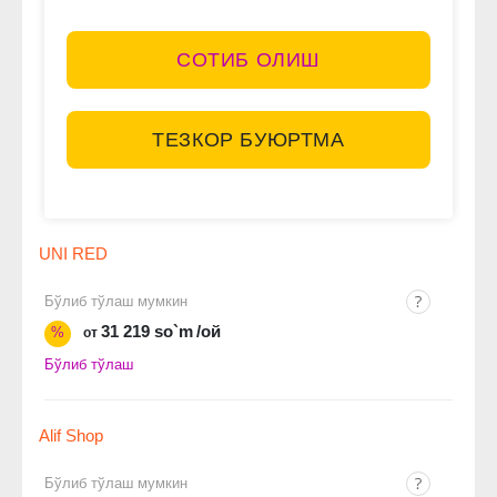
СОТИБ ОЛИШ
ТЕЗКОР БУЮРТМА
UNI RED
Бўлиб тўлаш мумкин
31 219 so`m
/ой
%
от
Бўлиб тўлаш
Alif Shop
Бўлиб тўлаш мумкин