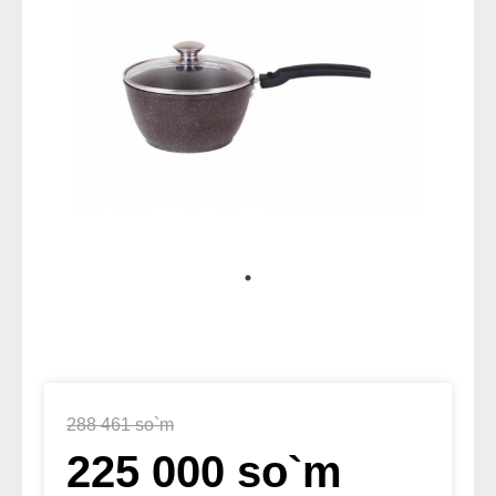
288 461 so`m
225 000 so`m