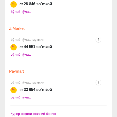
28 846 so`m
/ой
%
от
Бўлиб тўлаш
Z Market
Бўлиб тўлаш мумкин
44 551 so`m
/ой
%
от
Бўлиб тўлаш
Paymart
Бўлиб тўлаш мумкин
33 654 so`m
/ой
%
от
Бўлиб тўлаш
Курер орқали етказиб бериш