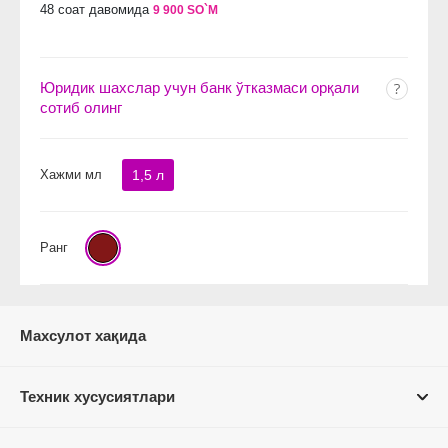
48 соат давомида
9 900 SO`M
Юридик шахслар учун банк ўтказмаси орқали
сотиб олинг
Хажми мл
1,5 л
Ранг
Махсулот хақида
Техник хусусиятлари