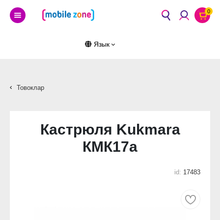
0
Язык
Товоклар
Кастрюля Kukmara
КМК17а
id:
17483