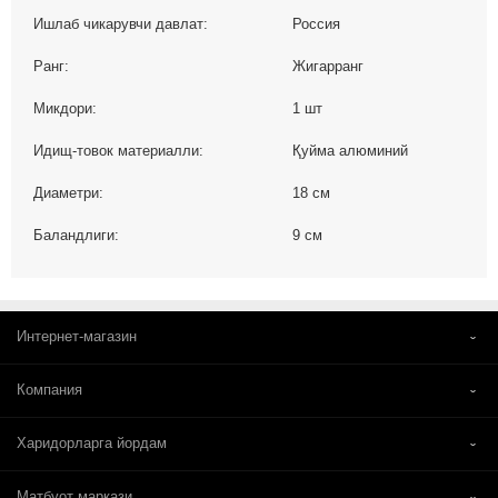
Ишлаб чикарувчи давлат:
Россия
Ранг:
Жигарранг
Микдори:
1 шт
Идищ-товок материалли:
Қуйма алюминий
Диаметри:
18 см
Баландлиги:
9 см
Интернет-магазин
Компания
Харидорларга йордам
Матбуот маркази