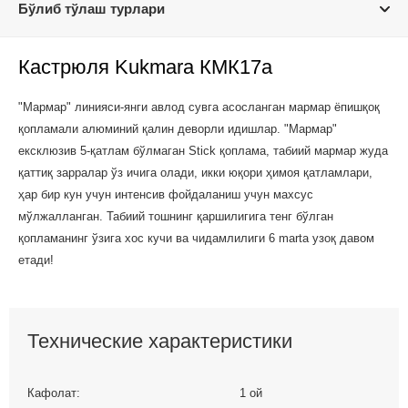
Бўлиб тўлаш турлари
Кастрюля Kukmara КМК17а
"Мармар" линияси-янги авлод сувга асосланган мармар ёпишқоқ
қопламали алюминий қалин деворли идишлар. "Мармар"
ексклюзив 5-қатлам бўлмаган Stick қоплама, табиий мармар жуда
қаттиқ зарралар ўз ичига олади, икки юқори ҳимоя қатламлари,
ҳар бир кун учун интенсив фойдаланиш учун махсус
мўлжалланган. Табиий тошнинг қаршилигига тенг бўлган
қопламанинг ўзига хос кучи ва чидамлилиги 6 marta узоқ давом
етади!
Технические характеристики
Кафолат:
1 ой