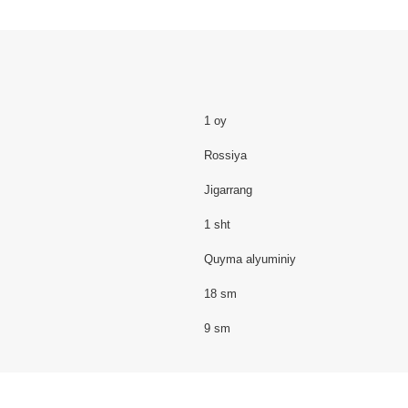
1 oy
Rossiya
Jigarrang
1 sht
Quyma alyuminiy
18 sm
9 sm