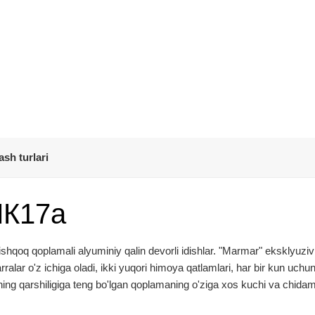
ash turlari
МК17а
qoq qoplamali alyuminiy qalin devorli idishlar. "Marmar" eksklyuziv
alar o'z ichiga oladi, ikki yuqori himoya qatlamlari, har bir kun uchu
ing qarshiligiga teng bo'lgan qoplamaning o'ziga xos kuchi va chidamli