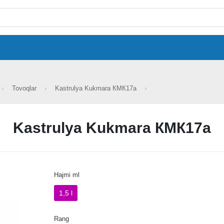
Tovoqlar
Kastrulya Kukmara КМК17а
Kastrulya Kukmara КМК17а
Hajmi ml
1,5 l
Rang