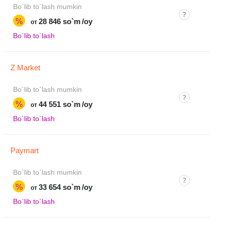
Bo`lib to`lash mumkin
%
28 846 so`m
/oy
от
Bo`lib to`lash
Z Market
Bo`lib to`lash mumkin
%
44 551 so`m
/oy
от
Bo`lib to`lash
Paymart
Bo`lib to`lash mumkin
%
33 654 so`m
/oy
от
Bo`lib to`lash