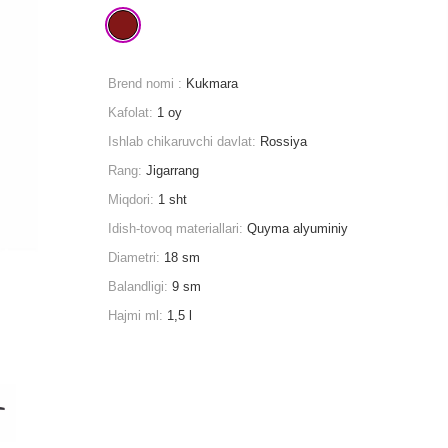
Brend nomi :
Kukmara
Kafolat:
1 oy
Ishlab chikaruvchi davlat:
Rossiya
Rang:
Jigarrang
Miqdori:
1 sht
Idish-tovoq materiallari:
Quyma alyuminiy
Diametri:
18 sm
Balandligi:
9 sm
Hajmi ml:
1,5 l