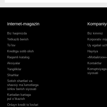
Internet-magazin
Kompaniy
Biz haqimizda
Biz kimmiz
Yetkazib berish
Korporativ mij
To`lov
Uy egalari uc
Kreditga sotib olish
Hayriya
Raqamli katalog
«Мобайлзон» 
Aksiyalar
Kontaktlar
Korruptsiyaga 
Yangiliklar
siyosati
Sharhlar
Sotish shartlari va
shaxsiy ma`lumotlarga
ishlov berish siyosati
Kartadan kartaga
pul o`tkazish
Onlayn kredit to`lovlari