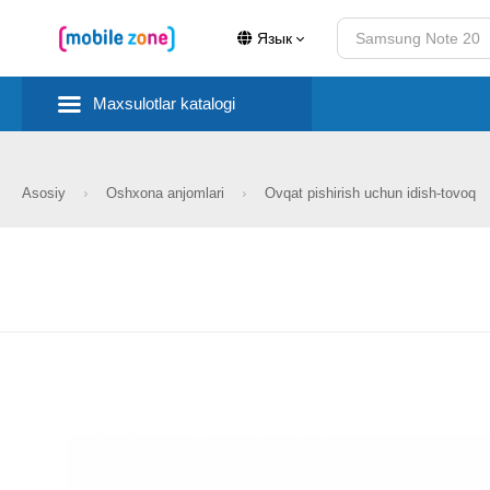
Язык
Maxsulotlar katalogi
Asosiy
Oshxona anjomlari
Ovqat pishirish uchun idish-tovoq