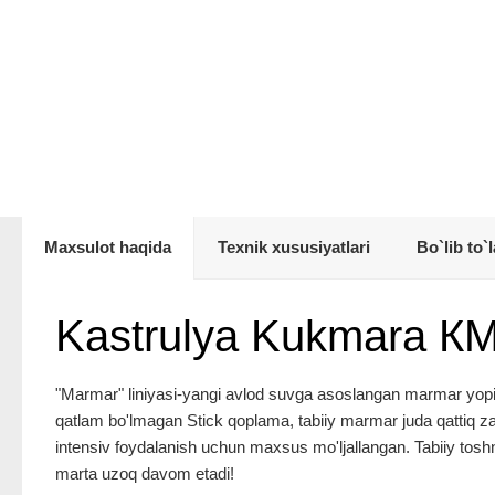
Maxsulot haqida
Texnik xususiyatlari
Bo`lib to`l
Kastrulya Kukmara К
"Marmar" liniyasi-yangi avlod suvga asoslangan marmar yopish
qatlam bo'lmagan Stick qoplama, tabiiy marmar juda qattiq zarr
intensiv foydalanish uchun maxsus mo'ljallangan. Tabiiy toshn
marta uzoq davom etadi!