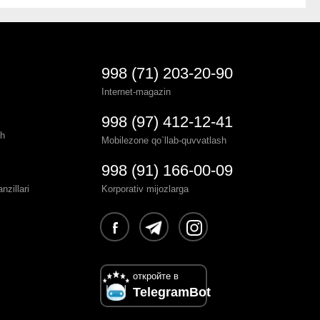
998 (71) 203-20-90
Internet-magazin
998 (97) 412-12-41
sh
Mobilezone qo`llab-quvvatlash
998 (91) 166-00-09
zillari
Korporativ mijozlarga
откройте в
TelegramBot