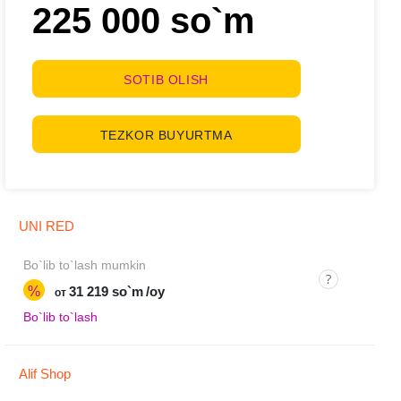
225 000 so`m
SOTIB OLISH
TEZKOR BUYURTMA
UNI RED
Bo`lib to`lash mumkin
%
31 219 so`m
/oy
от
Bo`lib to`lash
Alif Shop