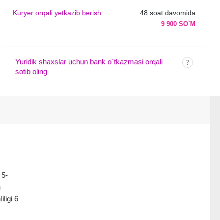
Kuryer orqali yetkazib berish
48 soat davomida
9 900 SO`M
Yuridik shaxslar uchun bank o`tkazmasi orqali
sotib oling
 5-
n
ligi 6