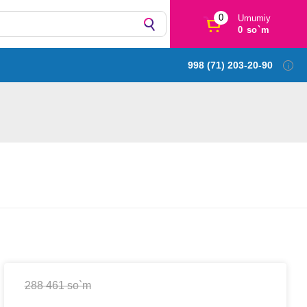
0
Umumiy
0 so`m
998 (71) 203-20-90
288 461 so`m