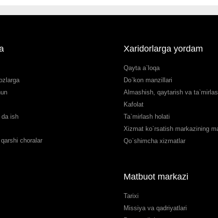
a
Xaridorlarga yordam
Qayta a`loqa
ozlarga
Do`kon manzillari
hun
Almashish, qaytarish va ta`mirla
Kafolat
da ish
Ta`mirlash holati
Xizmat ko`rsatish markazining man
qarshi choralar
Qo`shimcha xizmatlar
Matbuot markazi
Tarixi
Missiya va qadriyatlari