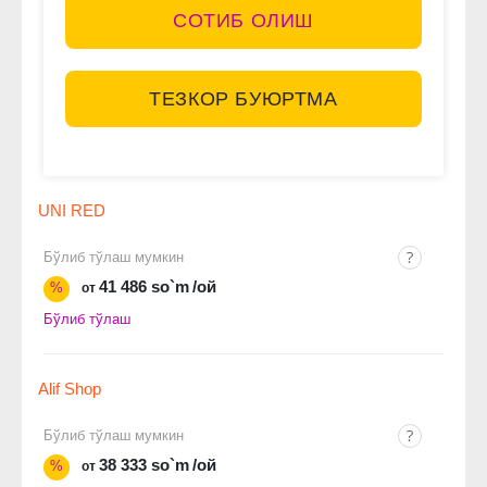
СОТИБ ОЛИШ
ТЕЗКОР БУЮРТМА
UNI RED
Бўлиб тўлаш мумкин
41 486 so`m
/ой
%
от
Бўлиб тўлаш
Alif Shop
Бўлиб тўлаш мумкин
38 333 so`m
/ой
%
от