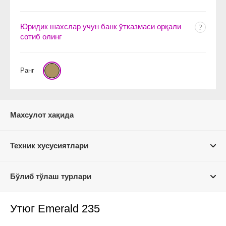
Юридик шахслар учун банк ўтказмаси орқали
сотиб олинг
Ранг
Махсулот хақида
Техник хусусиятлари
Бўлиб тўлаш турлари
Утюг Emerald 235