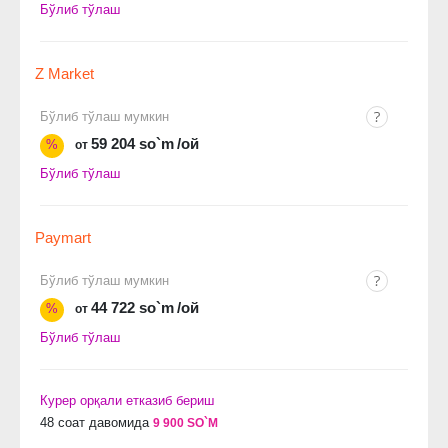
Бўлиб тўлаш
Z Market
Бўлиб тўлаш мумкин
59 204 so`m
/ой
%
от
Бўлиб тўлаш
Paymart
Бўлиб тўлаш мумкин
44 722 so`m
/ой
%
от
Бўлиб тўлаш
Курер орқали етказиб бериш
48 соат давомида
9 900 SO`M