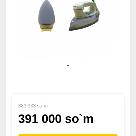
383 333 so`m
391 000 so`m