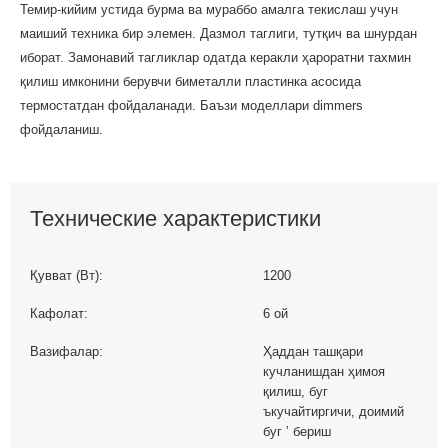
Темир-кийим устида бурма ва мураббо амалга текислаш учун
маиший техника бир элемен. Дазмол таглиги, тутқич ва шнурдан
иборат. Замонавий тагликлар одатда керакли ҳароратни тахмин
қилиш имконини берувчи биметалли пластинка асосида
термостатдан фойдаланади. Баъзи моделлари dimmers
фойдаланиш.
Технические характеристики
Қувват (Вт):
1200
Кафолат:
6 ой
Вазифалар:
Ҳаддан ташқари
кучланишдан ҳимоя
қилиш, буг
ъкучайтиргичи, доимий
буг ʼ бериш