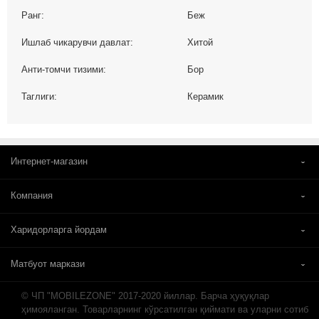
Ранг:
Беж
Ишлаб чикарувчи давлат:
Хитой
Анти-томчи тизими:
Бор
Таглиги:
Керамик
Интернет-магазин
Компания
Харидорларга йордам
Матбуот маркази
© ЧП "MOBILEZONE" 2017-2020 йиллар. Барча ҳуқуқлар
ҳимояланган. Товарларнинг кўрсатилган қиймати ва уларни сотиб