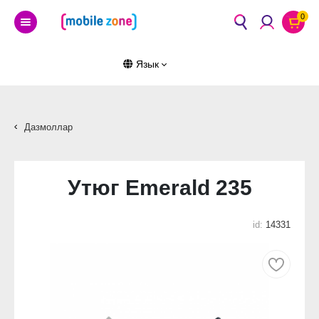
0
Язык
Дазмоллар
Утюг Emerald 235
id:
14331