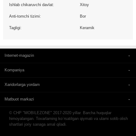
Ishlab chikaruvchi davlat:
Xitoy
Anti-tomchi tizimi:
Bor
Tagligi:
Keramik
Internet-magazin
Kompaniya
Xaridorlarga yordam
Matbuot markazi
© CHP "MOBILEZONE" 2017-2020 yillar. Barcha huquqlar
himoyalangan. Tovarlarning ko`rsatilgan qiymati va ularni sotib olish
shartlari joriy sanaga amal qiladi.