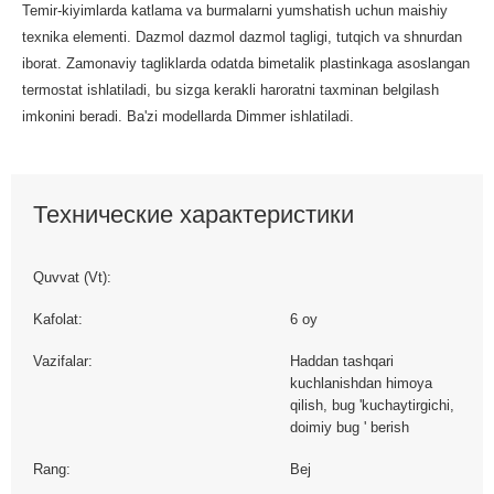
Temir-kiyimlarda katlama va burmalarni yumshatish uchun maishiy
texnika elementi. Dazmol dazmol dazmol tagligi, tutqich va shnurdan
iborat. Zamonaviy tagliklarda odatda bimetalik plastinkaga asoslangan
termostat ishlatiladi, bu sizga kerakli haroratni taxminan belgilash
imkonini beradi. Ba'zi modellarda Dimmer ishlatiladi.
Технические характеристики
Quvvat (Vt):
Kafolat:
6 oy
Vazifalar:
Haddan tashqari
kuchlanishdan himoya
qilish, bug 'kuchaytirgichi,
doimiy bug ' berish
Rang:
Bej