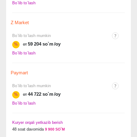
Bo`lib to`lash
Z Market
Bo`lib to`lash mumkin
59 204 so`m
/oy
%
от
Bo`lib to`lash
Paymart
Bo`lib to`lash mumkin
44 722 so`m
/oy
%
от
Bo`lib to`lash
Kuryer orqali yetkazib berish
48 soat davomida
9 900 SO`M