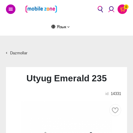
0
Язык
Dazmollar
Utyug Emerald 235
id:
14331