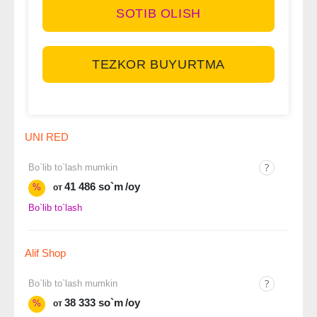
SOTIB OLISH
TEZKOR BUYURTMA
UNI RED
Bo`lib to`lash mumkin
41 486 so`m
/oy
%
от
Bo`lib to`lash
Alif Shop
Bo`lib to`lash mumkin
38 333 so`m
/oy
%
от