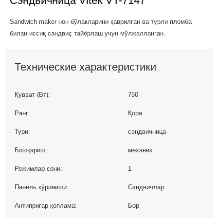
Сэндвичница Vitek VT-7147
Sandwich maker нон бўлакларини қаврилган ва турли пломба
билан иссиқ сандвиç тайёрлаш учун мўлжалланган.
Технические характеристики
Қувват (Вт):
750
Ранг:
Қора
Тури:
сэндвичница
Бошқариш:
механик
Режимлар сони:
1
Панель кўриниши:
Сэндвичлар
Антипригар қоплама:
Бор