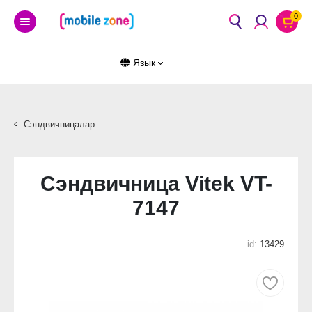
0
Язык
Сэндвичницалар
Сэндвичница Vitek VT-
7147
id:
13429