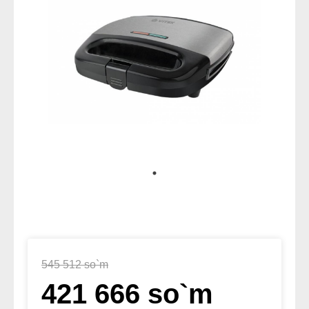
545 512 so`m
421 666 so`m