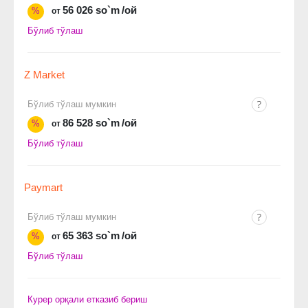
56 026 so`m
/ой
%
от
Бўлиб тўлаш
Z Market
Бўлиб тўлаш мумкин
86 528 so`m
/ой
%
от
Бўлиб тўлаш
Paymart
Бўлиб тўлаш мумкин
65 363 so`m
/ой
%
от
Бўлиб тўлаш
Курер орқали етказиб бериш