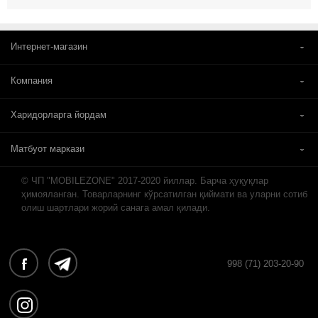
Интернет-магазин
Компания
Харидорларга йордам
Матбуот маркази
© ЧП "MOBILEZONE" 2017-2020 йиллар. Барча ҳуқуқлар
ҳимояланган. Товарларнинг кўрсатилган қиймати ва уларни сотиб
олиш шартлари жорий санага амал қилади.
998 (71) 203-20-90