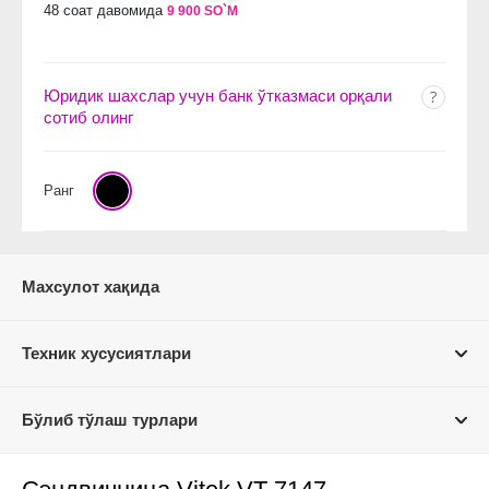
48 соат давомида
9 900 SO`M
Юридик шахслар учун банк ўтказмаси орқали
сотиб олинг
Ранг
Махсулот хақида
Техник хусусиятлари
Бўлиб тўлаш турлари