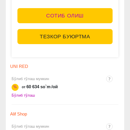
СОТИБ ОЛИШ
ТЕЗКОР БУЮРТМА
UNI RED
Бўлиб тўлаш мумкин
60 634 so`m
/ой
%
от
Бўлиб тўлаш
Alif Shop
Бўлиб тўлаш мумкин