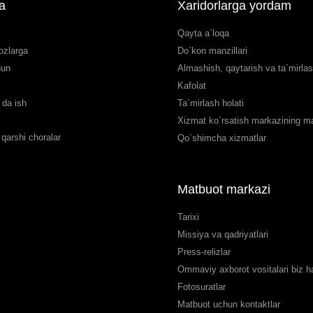
a
Xaridorlarga yordam
Qayta a`loqa
ozlarga
Do`kon manzillari
hun
Almashish, qaytarish va ta`mirla
Kafolat
da ish
Ta`mirlash holati
Xizmat ko`rsatish markazining man
qarshi choralar
Qo`shimcha xizmatlar
Matbuot markazi
Tarixi
Missiya va qadriyatlari
Press-relizlar
Ommaviy axborot vositalari biz 
Fotosuratlar
Matbuot uchun kontaktlar