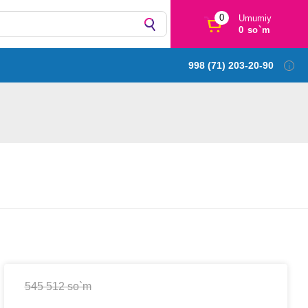
0
Umumiy
0 so`m
998 (71) 203-20-90
545 512 so`m