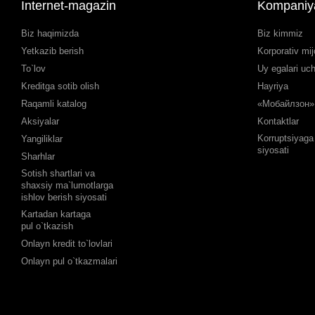
Internet-magazin
Kompaniy
Biz haqimizda
Biz kimmiz
Yetkazib berish
Korporativ mij
To`lov
Uy egalari uc
Kreditga sotib olish
Hayriya
Raqamli katalog
«Мобайлзон» 
Aksiyalar
Kontaktlar
Korruptsiyaga 
Yangiliklar
siyosati
Sharhlar
Sotish shartlari va
shaxsiy ma`lumotlarga
ishlov berish siyosati
Kartadan kartaga
pul o`tkazish
Onlayn kredit to`lovlari
Onlayn pul o`tkazmalari