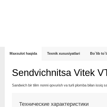
Maxsulot haqida
Texnik xususiyatlari
Bo`lib to`l
Sendvichnitsa Vitek V
Sandwich bir tilim nonni qovurish va turli plomba bilan issiq 
Технические характеристики