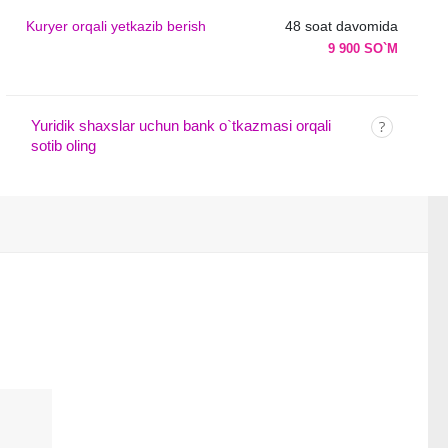
Kuryer orqali yetkazib berish
48 soat davomida
9 900 SO`M
Yuridik shaxslar uchun bank o`tkazmasi orqali
sotib oling