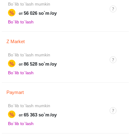
Bo`lib to`lash mumkin
%
56 026 so`m
/oy
от
Bo`lib to`lash
Z Market
Bo`lib to`lash mumkin
%
86 528 so`m
/oy
от
Bo`lib to`lash
Paymart
Bo`lib to`lash mumkin
%
65 363 so`m
/oy
от
Bo`lib to`lash