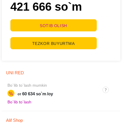
421 666 so`m
SOTIB OLISH
TEZKOR BUYURTMA
UNI RED
Bo`lib to`lash mumkin
%
60 634 so`m
/oy
от
Bo`lib to`lash
Alif Shop