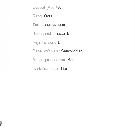
Quvvat (Vt):
750
Rang:
Qora
Turi:
сэндвичница
Boshqarish:
mexanik
Rejimlar soni:
1
Panel ko'rinishi:
Sendvichlar
Antiprigar qoplama:
Bor
Ish ko'rsatkichi:
Bor