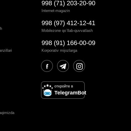
998 (71) 203-20-90
Internet-magazin
998 (97) 412-12-41
sh
Mobilezone qo`llab-quvvatlash
998 (91) 166-00-09
zillari
Korporativ mijozlarga
откройте в
TelegramBot
haqimizda