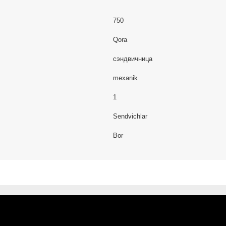
750
Qora
сэндвичница
mexanik
1
Sendvichlar
Bor