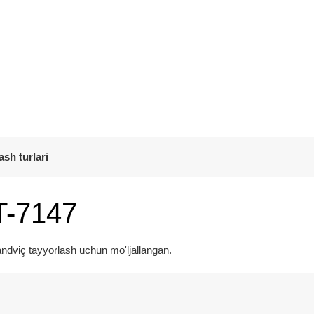
ash turlari
T-7147
sandviç tayyorlash uchun mo'ljallangan.