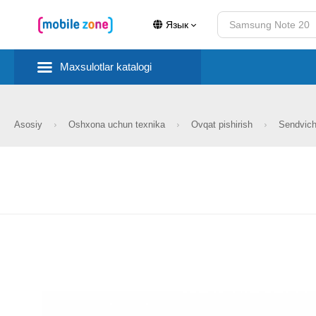
Язык
Maxsulotlar katalogi
Asosiy
Oshxona uchun texnika
Ovqat pishirish
Sendvich