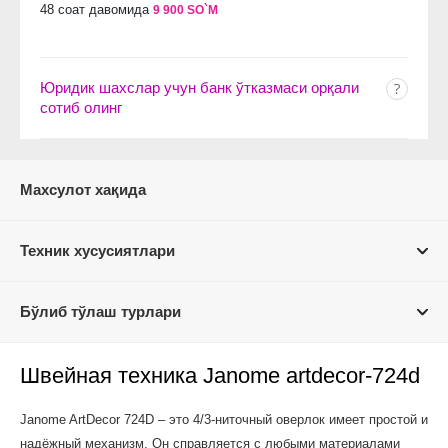
48 соат давомида
9 900 SO`M
Юридик шахслар учун банк ўтказмаси орқали
сотиб олинг
Махсулот хақида
Техник хусусиятлари
Бўлиб тўлаш турлари
Швейная техника Janome artdecor-724d
Janome ArtDecor 724D – это 4/3-ниточный оверлок имеет простой и
надёжный механизм. Он справляется с любыми материалами