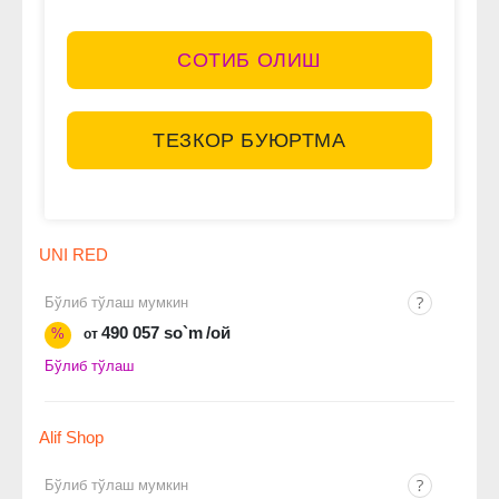
СОТИБ ОЛИШ
ТЕЗКОР БУЮРТМА
UNI RED
Бўлиб тўлаш мумкин
490 057 so`m
/ой
%
от
Бўлиб тўлаш
Alif Shop
Бўлиб тўлаш мумкин