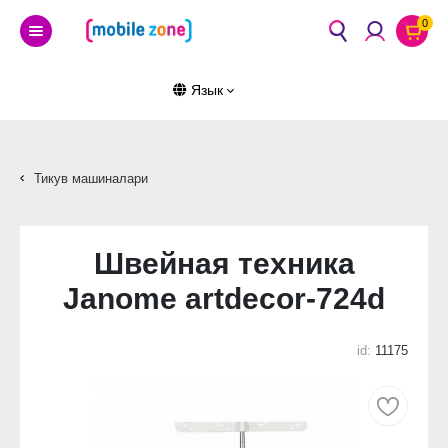
0
Язык
Тикув машиналари
Швейная техника
Janome artdecor-724d
id:
11175