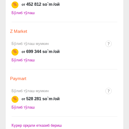
452 812 so`m
/ой
%
от
Бўлиб тўлаш
Z Market
Бўлиб тўлаш мумкин
699 344 so`m
/ой
%
от
Бўлиб тўлаш
Paymart
Бўлиб тўлаш мумкин
528 281 so`m
/ой
%
от
Бўлиб тўлаш
Курер орқали етказиб бериш