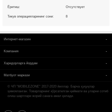
Ёритиш:
Отсутствует
Тикув операцияларининг сони:
8
Интернет-магазин
Компания
Харидорларга йордам
Матбуот маркази
© ЧП "MOBILEZONE" 2017-2020 йиллар. Барча ҳуқуқлар
ҳимояланган. Товарларнинг кўрсатилган қиймати ва уларни сотиб
олиш шартлари жорий санага амал қилади.