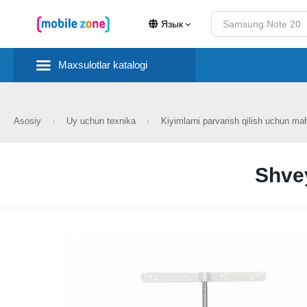
Язык
Maxsulotlar katalogi
Asosiy
Uy uchun texnika
Kiyimlarni parvarish qilish uchun ma
Shve