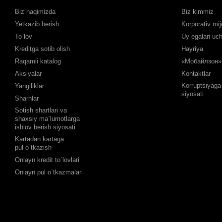
Biz haqimizda
Biz kimmiz
Yetkazib berish
Korporativ mij
To`lov
Uy egalari uc
Kreditga sotib olish
Hayriya
Raqamli katalog
«Мобайлзон» 
Aksiyalar
Kontaktlar
Korruptsiyaga 
Yangiliklar
siyosati
Sharhlar
Sotish shartlari va
shaxsiy ma`lumotlarga
ishlov berish siyosati
Kartadan kartaga
pul o`tkazish
Onlayn kredit to`lovlari
Onlayn pul o`tkazmalari