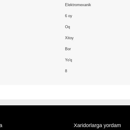
Elektromexanik
6 oy
Oq
Xitoy
Bor
Yo'q
8
a
Xaridorlarga yordam