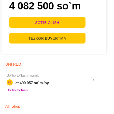
4 082 500 so`m
SOTIB OLISH
TEZKOR BUYURTMA
UNI RED
Bo`lib to`lash mumkin
%
490 057 so`m
/oy
от
Bo`lib to`lash
Alif Shop