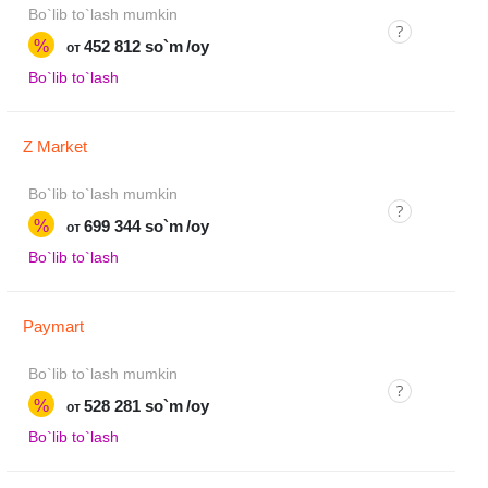
Bo`lib to`lash mumkin
%
452 812 so`m
/oy
от
Bo`lib to`lash
Z Market
Bo`lib to`lash mumkin
%
699 344 so`m
/oy
от
Bo`lib to`lash
Paymart
Bo`lib to`lash mumkin
%
528 281 so`m
/oy
от
Bo`lib to`lash