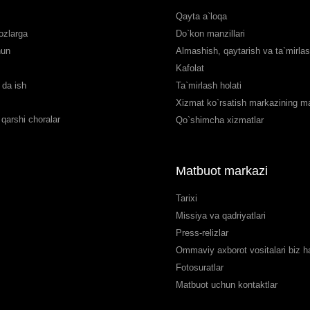
Qayta a`loqa
ozlarga
Do`kon manzillari
hun
Almashish, qaytarish va ta`mirla
Kafolat
da ish
Ta`mirlash holati
Xizmat ko`rsatish markazining man
qarshi choralar
Qo`shimcha xizmatlar
Matbuot markazi
Tarixi
Missiya va qadriyatlari
Press-relizlar
Ommaviy axborot vositalari biz 
Fotosuratlar
Matbuot uchun kontaktlar