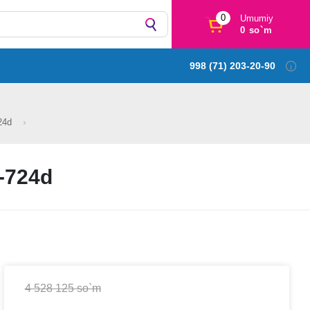
0
Umumiy
0 so`m
998 (71) 203-20-90
724d
-724d
4 528 125 so`m