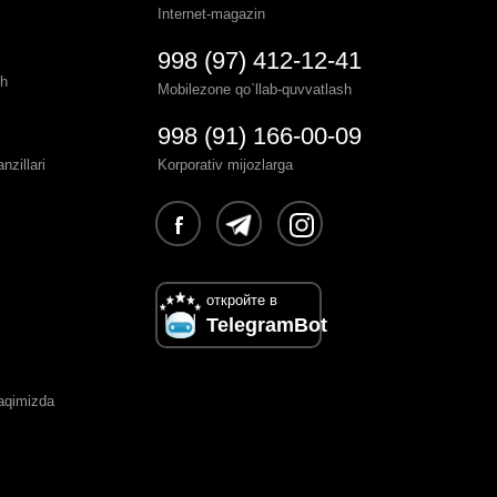
Internet-magazin
998 (97) 412-12-41
sh
Mobilezone qo`llab-quvvatlash
998 (91) 166-00-09
zillari
Korporativ mijozlarga
откройте в
TelegramBot
haqimizda