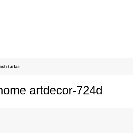
ash turlari
nome artdecor-724d