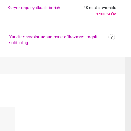
Kuryer orqali yetkazib berish
48 soat davomida
9 900 SO`M
Yuridik shaxslar uchun bank o`tkazmasi orqali
sotib oling