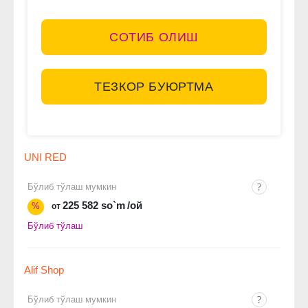
СОТИБ ОЛИШ
ТЕЗКОР БУЮРТМА
UNI RED
Бўлиб тўлаш мумкин
225 582 so`m
/ой
%
от
Бўлиб тўлаш
Alif Shop
Бўлиб тўлаш мумкин