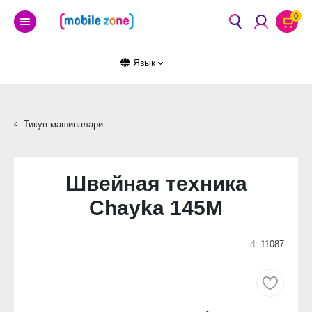
0
Язык
Тикув машиналари
Швейная техника
Chayka 145М
id:
11087