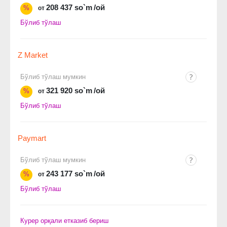
208 437 so`m
/ой
%
от
Бўлиб тўлаш
Z Market
Бўлиб тўлаш мумкин
321 920 so`m
/ой
%
от
Бўлиб тўлаш
Paymart
Бўлиб тўлаш мумкин
243 177 so`m
/ой
%
от
Бўлиб тўлаш
Курер орқали етказиб бериш