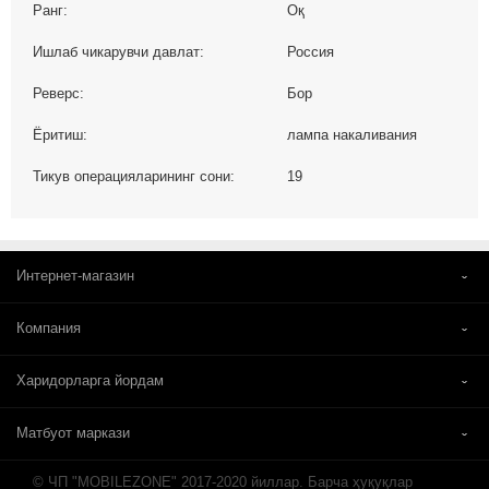
Ранг:
Оқ
Ишлаб чикарувчи давлат:
Россия
Реверс:
Бор
Ёритиш:
лампа накаливания
Тикув операцияларининг сони:
19
Интернет-магазин
Компания
Харидорларга йордам
Матбуот маркази
© ЧП "MOBILEZONE" 2017-2020 йиллар. Барча ҳуқуқлар