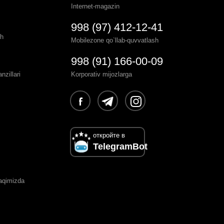
Internet-magazin
998 (97) 412-12-41
sh
Mobilezone qo`llab-quvvatlash
998 (91) 166-00-09
zillari
Korporativ mijozlarga
откройте в
TelegramBot
haqimizda