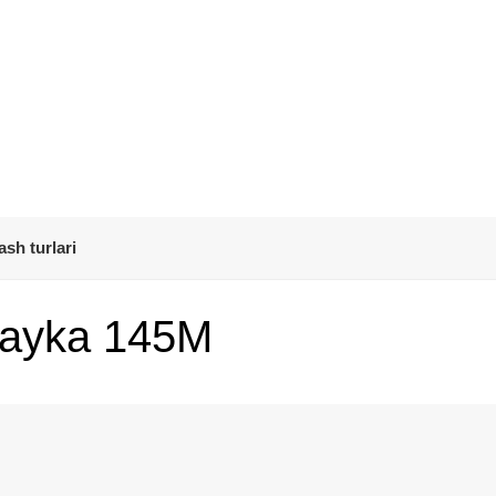
ash turlari
hayka 145М