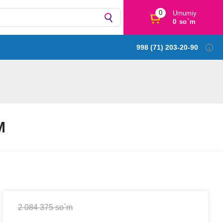
0
Umumiy
0 so`m
998 (71) 203-20-90
М
2 084 375 so`m