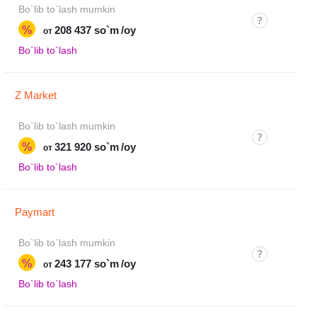
Bo`lib to`lash mumkin
%
208 437 so`m
/oy
от
Bo`lib to`lash
Z Market
Bo`lib to`lash mumkin
%
321 920 so`m
/oy
от
Bo`lib to`lash
Paymart
Bo`lib to`lash mumkin
%
243 177 so`m
/oy
от
Bo`lib to`lash