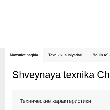
Maxsulot haqida
Texnik xususiyatlari
Bo`lib to`l
Shveynaya texnika C
Технические характеристики