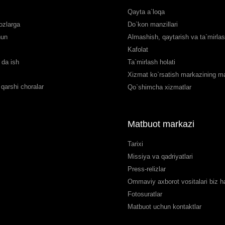
Qayta a`loqa
ozlarga
Do`kon manzillari
hun
Almashish, qaytarish va ta`mirla
Kafolat
da ish
Ta`mirlash holati
Xizmat ko`rsatish markazining man
qarshi choralar
Qo`shimcha xizmatlar
Matbuot markazi
Tarixi
Missiya va qadriyatlari
Press-relizlar
Ommaviy axborot vositalari biz 
Fotosuratlar
Matbuot uchun kontaktlar