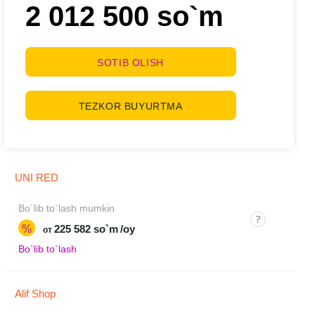
2 012 500 so`m
SOTIB OLISH
TEZKOR BUYURTMA
UNI RED
Bo`lib to`lash mumkin
%
225 582 so`m
/oy
от
Bo`lib to`lash
Alif Shop