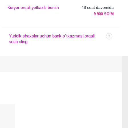
Kuryer orqali yetkazib berish
48 soat davomida
9 900 SO`M
Yuridik shaxslar uchun bank o`tkazmasi orqali
sotib oling