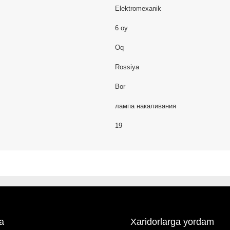
Elektromexanik
6 oy
Oq
Rossiya
Bor
лампа накаливания
19
a
Xaridorlarga yordam