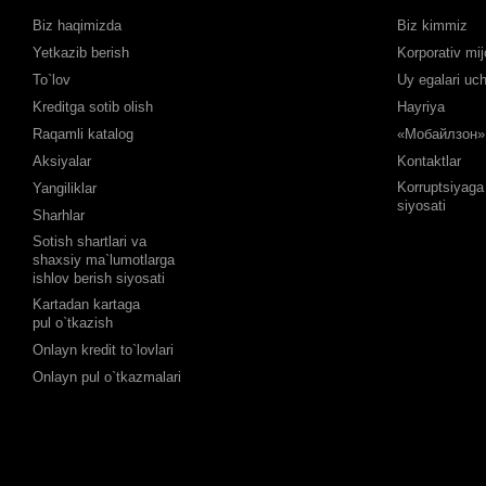
Biz haqimizda
Biz kimmiz
Yetkazib berish
Korporativ mij
To`lov
Uy egalari uc
Kreditga sotib olish
Hayriya
Raqamli katalog
«Мобайлзон» 
Aksiyalar
Kontaktlar
Korruptsiyaga 
Yangiliklar
siyosati
Sharhlar
Sotish shartlari va
shaxsiy ma`lumotlarga
ishlov berish siyosati
Kartadan kartaga
pul o`tkazish
Onlayn kredit to`lovlari
Onlayn pul o`tkazmalari