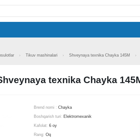
hsulotlar
Tikuv mashinalari
Shveynaya texnika Chayka 145М
Shveynaya texnika Chayka 145
Brend nomi :
Chayka
Boshqarish turi:
Elektromexanik
Kafolat:
6 oy
Rang:
Oq