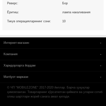
Реверс:
Бор
Ёритиш:
лампа накаливания
Тикув операцияларининг сони:
10
Интернет-магазин
Компания
Харидорларга йордам
Матбуот маркази
© ЧП "MOBILEZONE" 2017-2020 йиллар. Барча ҳуқуқлар
ҳимояланган. Товарларнинг кўрсатилган қиймати ва уларни сотиб
олиш шартлари жорий санага амал қилади.