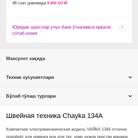
48 соат давомида
9 900 SO`M
Юридик шахслар учун банк ўтказмаси орқали
сотиб олинг
Махсулот хақида
Техник хусусиятлари
Бўлиб тўлаш турлари
Швейная техника Chayka 134A
Компактная электромеханическая модель ЧАЙКА 134A отлично
подойдёт для новичка или для тех, кому нужна простая машина