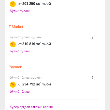
201 250 so`m
/ой
%
от
Бўлиб тўлаш
Z Market
Бўлиб тўлаш мумкин
310 819 so`m
/ой
%
от
Бўлиб тўлаш
Paymart
Бўлиб тўлаш мумкин
234 792 so`m
/ой
%
от
Бўлиб тўлаш
Курер орқали етказиб бериш