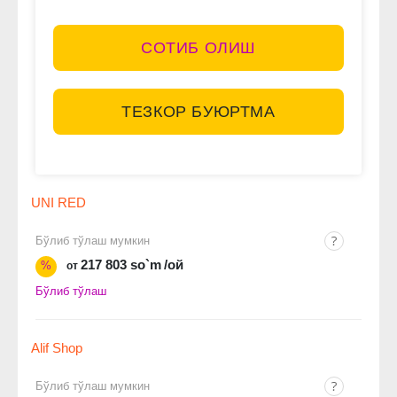
СОТИБ ОЛИШ
ТЕЗКОР БУЮРТМА
UNI RED
Бўлиб тўлаш мумкин
217 803 so`m
/ой
%
от
Бўлиб тўлаш
Alif Shop
Бўлиб тўлаш мумкин