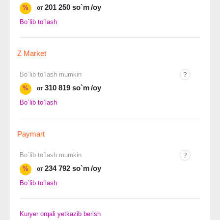
201 250 so`m
/oy
%
от
Bo`lib to`lash
Z Market
Bo`lib to`lash mumkin
310 819 so`m
/oy
%
от
Bo`lib to`lash
Paymart
Bo`lib to`lash mumkin
234 792 so`m
/oy
%
от
Bo`lib to`lash
Kuryer orqali yetkazib berish