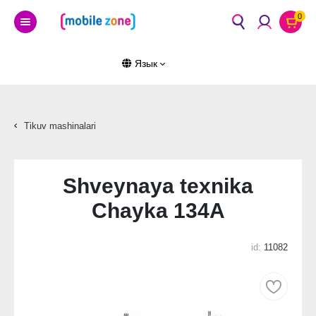
0
Язык
Tikuv mashinalari
Shveynaya texnika
Chayka 134A
id:
11082