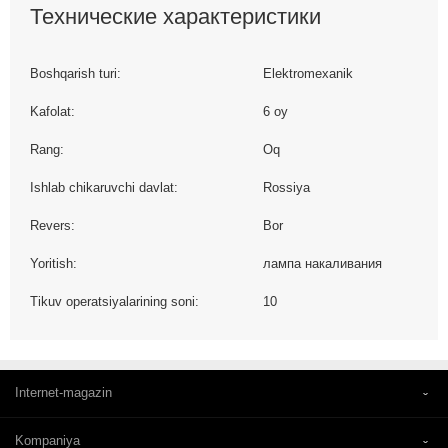
Технические характеристики
Boshqarish turi:
Elektromexanik
Kafolat:
6 oy
Rang:
Oq
Ishlab chikaruvchi davlat:
Rossiya
Revers:
Bor
Yoritish:
лампа накаливания
Tikuv operatsiyalarining soni:
10
Internet-magazin
Kompaniya