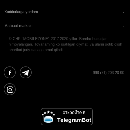
Xaridorlarga yordam
Matbuot markazi
© CHP "MOBILEZONE" 2017-2020 yillar. Barcha huquqlar
himoyalangan. Tovarlarning ko`rsatilgan qiymati va ularni sotib olish
shartlari joriy sanaga amal qiladi.
998 (71) 203-20-90
откройте в
TelegramBot