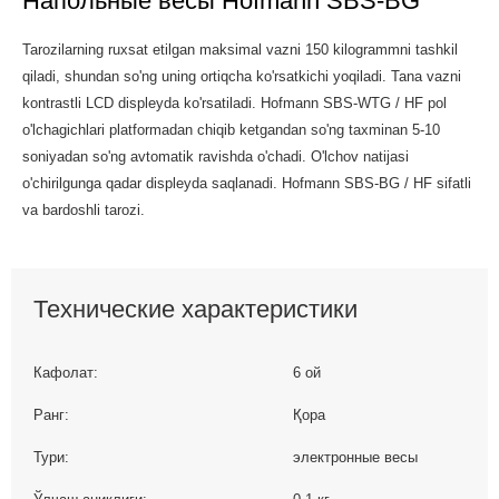
Напольные весы Hofmann SBS-BG
Tarozilarning ruxsat etilgan maksimal vazni 150 kilogrammni tashkil
qiladi, shundan so'ng uning ortiqcha ko'rsatkichi yoqiladi. Tana vazni
kontrastli LCD displeyda ko'rsatiladi. Hofmann SBS-WTG / HF pol
o'lchagichlari platformadan chiqib ketgandan so'ng taxminan 5-10
soniyadan so'ng avtomatik ravishda o'chadi. O'lchov natijasi
o'chirilgunga qadar displeyda saqlanadi. Hofmann SBS-BG / HF sifatli
va bardoshli tarozi.
Технические характеристики
Кафолат:
6 ой
Ранг:
Қора
Тури:
электронные весы