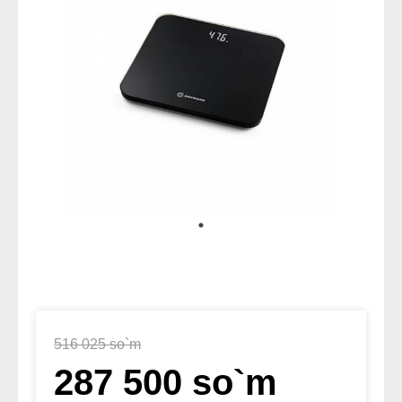
516 025 so`m
287 500 so`m