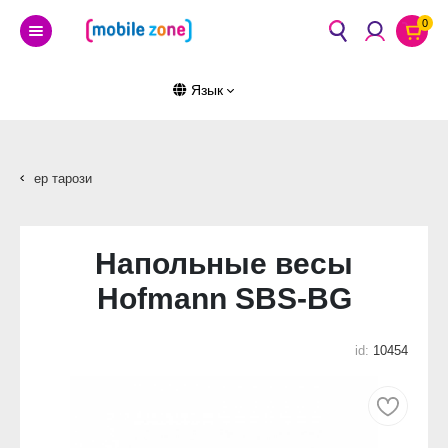
0
Язык
ер тарози
Напольные весы
Hofmann SBS-BG
id:
10454