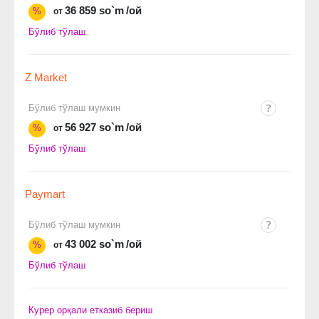
36 859 so`m
/ой
%
от
Бўлиб тўлаш
Z Market
Бўлиб тўлаш мумкин
56 927 so`m
/ой
%
от
Бўлиб тўлаш
Paymart
Бўлиб тўлаш мумкин
43 002 so`m
/ой
%
от
Бўлиб тўлаш
Курер орқали етказиб бериш