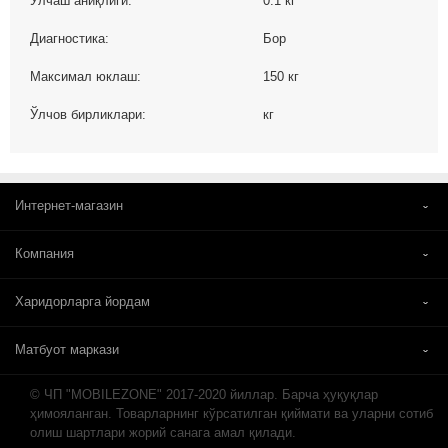
Ўлчаш аниқлиги:
0.1 кг
Диагностика:
Бор
Максимал юклаш:
150 кг
Ўлчов бирликлари:
кг
Интернет-магазин
Компания
Харидорларга йордам
Матбуот маркази
© ЧП "MOBILEZONE" 2017-2020 йиллар. Барча ҳуқуқлар
ҳимояланган. Товарларнинг кўрсатилган қиймати ва уларни сотиб
олиш шартлари жорий санага амал қилади.