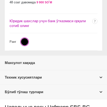
48 соат давомида
9 900 SO`M
Юридик шахслар учун банк ўтказмаси орқали
сотиб олинг
Ранг
Махсулот хақида
Техник хусусиятлари
Бўлиб тўлаш турлари