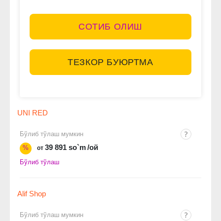
СОТИБ ОЛИШ
ТЕЗКОР БУЮРТМА
UNI RED
Бўлиб тўлаш мумкин
39 891 so`m
/ой
%
от
Бўлиб тўлаш
Alif Shop
Бўлиб тўлаш мумкин