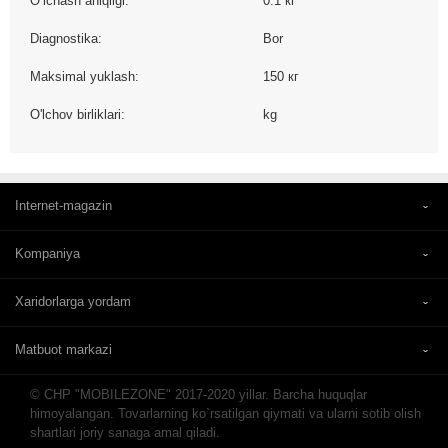
O‘lchash aniqligi:
0.1 кг
Diagnostika:
Bor
Maksimal yuklash:
150 кг
O'lchov birliklari:
kg
Internet-magazin
Kompaniya
Xaridorlarga yordam
Matbuot markazi
© CHP "MOBILEZONE" 2017-2020 yillar. Barcha huquqlar
himoyalangan. Tovarlarning ko`rsatilgan qiymati va ularni sotib olish
shartlari joriy sanaga amal qiladi.