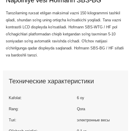
Napolniye vesi Hofmann SBS-BG
Tarozilarning ruxsat etilgan maksimal vazni 150 kilogrammni tashkil
qiladi, shundan so'ng uning ortiqcha ko'rsatkichi yoqiladi. Tana vazni
kontrastli LCD displeyda ko'rsatiladi. Hofmann SBS-WTG / HF pol
o'lchagichlari platformadan chiqib ketgandan so'ng taxminan 5-10
soniyadan so'ng avtomatik ravishda o'chadi. O'lchov natijasi
o'chirilgunga qadar displeyda saqlanadi. Hofmann SBS-BG / HF sifatli
va bardoshli tarozi.
Технические характеристики
Kafolat:
6 oy
Rang:
Qora
Turi:
электронные весы