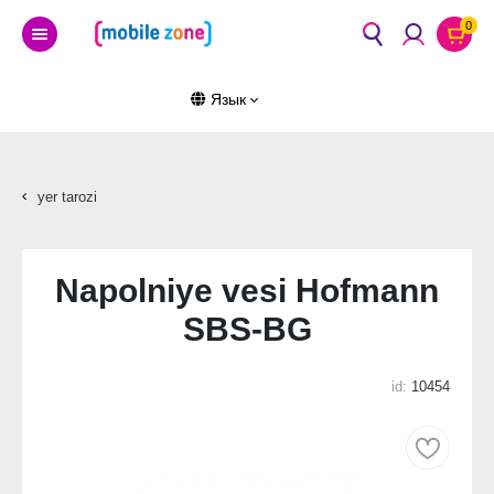
0
Язык
yer tarozi
Napolniye vesi Hofmann
SBS-BG
id:
10454