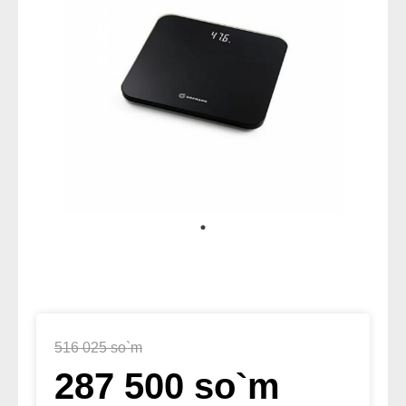
516 025 so`m
287 500 so`m