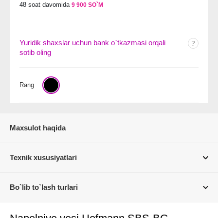
48 soat davomida
9 900 SO`M
Yuridik shaxslar uchun bank o`tkazmasi orqali
sotib oling
Rang
Maxsulot haqida
Texnik xususiyatlari
Bo`lib to`lash turlari