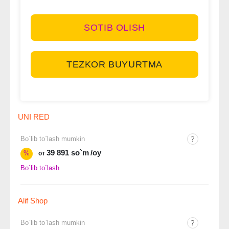
SOTIB OLISH
TEZKOR BUYURTMA
UNI RED
Bo`lib to`lash mumkin
39 891 so`m
/oy
%
от
Bo`lib to`lash
Alif Shop
Bo`lib to`lash mumkin