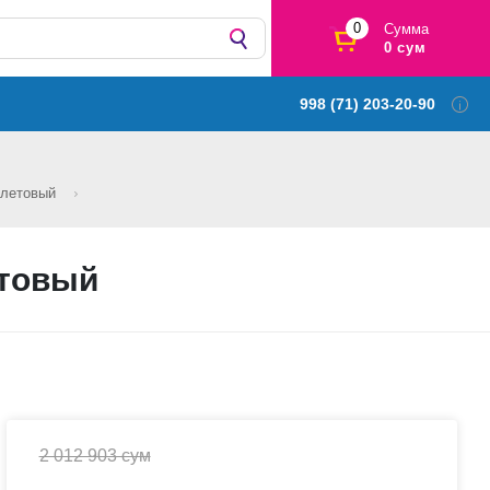
0
Сумма
0 сум
998 (71) 203-20-90
олетовый
товый
2 012 903 сум