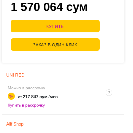
1 570 064 сум
КУПИТЬ
ЗАКАЗ В ОДИН КЛИК
UNI RED
Можно в рассрочку
%
217 847 сум
/мес
от
Купить в рассрочку
Alif Shop