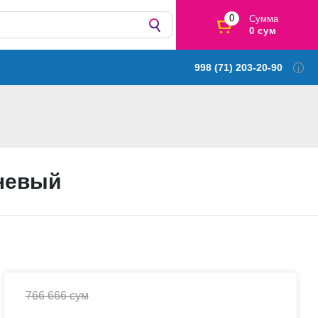
0
Сумма
0 сум
998 (71) 203-20-90
чневый
766 666 сум