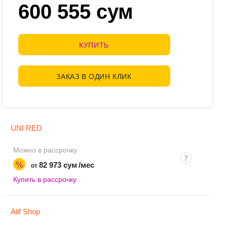
600 555 сум
КУПИТЬ
ЗАКАЗ В ОДИН КЛИК
UNI RED
Можно в рассрочку
%
82 973 сум
/мес
от
Купить в рассрочку
Alif Shop