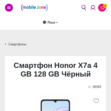
0
Язык
Смартфоны
Смартфон Honor X7a 4
GB 128 GB Чёрный
id:
28393