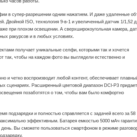
ько часов работы.
фии в супер-разрешении одним нажатием. И даже удаленные об
. Двойной ISO, технология 9-в-1 и увеличенный датчик 1/1,52 
аже при плохом освещении. А сверхширокоугольная камера, да
ных ракурсов и в любых условиях.
ктами получает уникальные селфи, которыми так и хочется
т так, чтобы на каждом фото вы выглядели естественно и
чно и четко воспроизводит любой контент, обеспечивает плавны
ных сценариях. Расширенный цветовой диапазон DCI-P3 придае
освещения позаботятся о том, чтобы вам было комфортно
мя подзарядки и полностью справляется с задачей всего за 58 
максимально эффективным. Батарея емкостью 5000 мАч гаранти
 день. Вы сможете пользоваться смартфоном в режиме разговор
подзарядку.