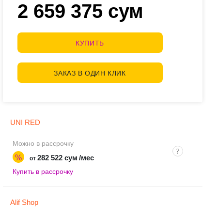
2 659 375 сум
КУПИТЬ
ЗАКАЗ В ОДИН КЛИК
UNI RED
Можно в рассрочку
%
282 522 сум
/мес
от
Купить в рассрочку
Alif Shop