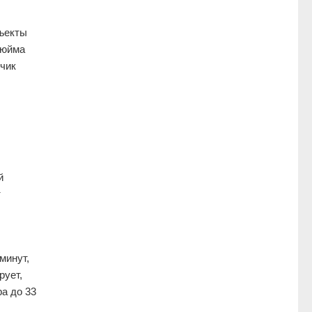
ъекты
дюйма
тчик
й
т
минут,
рует,
а до 33