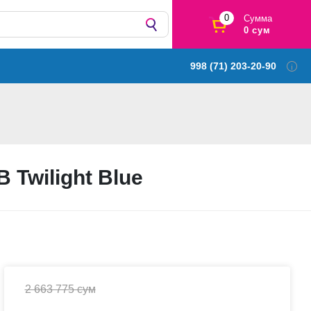
0
Сумма
0 сум
998 (71) 203-20-90
 Twilight Blue
2 663 775 сум