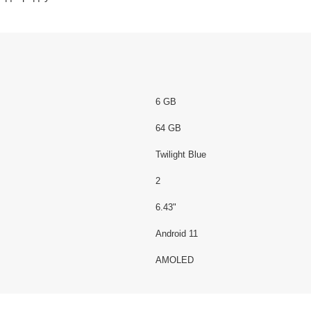
6 GB
64 GB
Twilight Blue
2
6.43"
Android 11
AMOLED