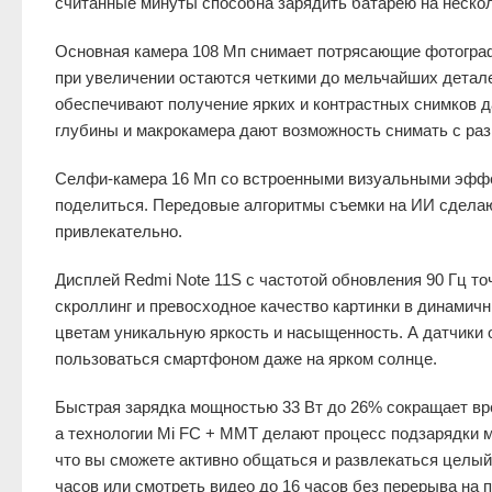
считанные минуты способна зарядить батарею на нескол
Основная камера 108 Мп снимает потрясающие фотогра
при увеличении остаются четкими до мельчайших деталей
обеспечивают получение ярких и контрастных снимков д
глубины и макрокамера дают возможность снимать с раз
Селфи-камера 16 Мп со встроенными визуальными эффе
поделиться. Передовые алгоритмы съемки на ИИ сделаю
привлекательно.
Дисплей Redmi Note 11S с частотой обновления 90 Гц то
скроллинг и превосходное качество картинки в динамич
цветам уникальную яркость и насыщенность. А датчики 
пользоваться смартфоном даже на ярком солнце.
Быстрая зарядка мощностью 33 Вт до 26% сокращает вре
а технологии Mi FC + MMT делают процесс подзарядки 
что вы сможете активно общаться и развлекаться целый
часов или смотреть видео до 16 часов без перерыва на 