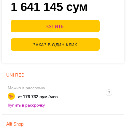
1 641 145 сум
КУПИТЬ
ЗАКАЗ В ОДИН КЛИК
UNI RED
Можно в рассрочку
%
176 732 сум
/мес
от
Купить в рассрочку
Alif Shop