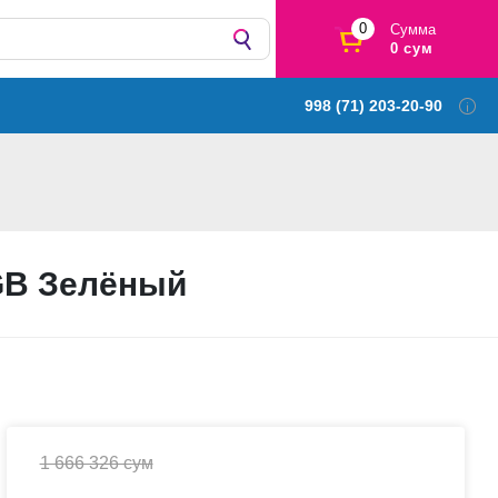
0
Сумма
0 сум
998 (71) 203-20-90
GB Зелёный
1 666 326 сум