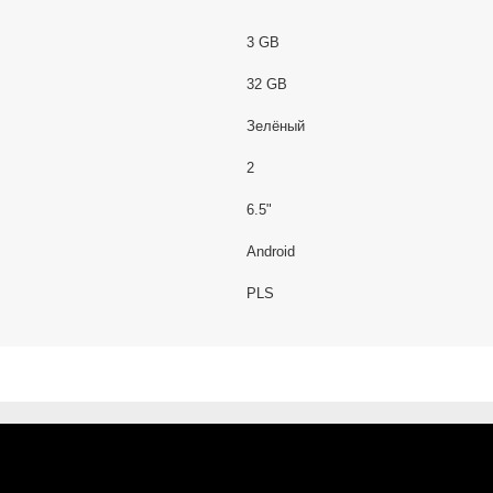
3 GB
32 GB
Зелёный
2
6.5"
Android
PLS