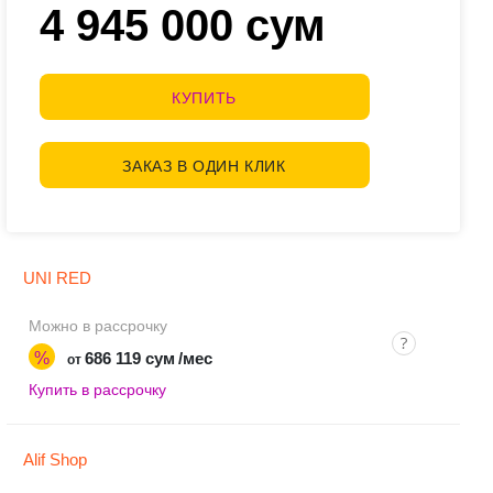
4 945 000 сум
КУПИТЬ
ЗАКАЗ В ОДИН КЛИК
UNI RED
Можно в рассрочку
%
686 119 сум
/мес
от
Купить в рассрочку
Alif Shop