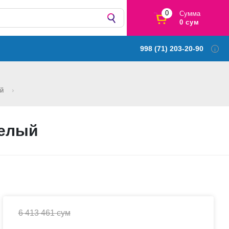
0
Сумма
0 сум
998 (71) 203-20-90
ый
Белый
6 413 461 сум