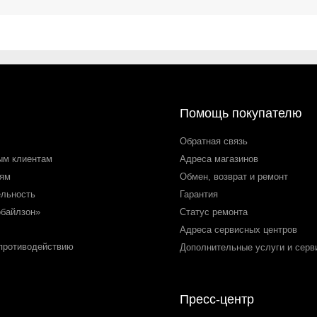
Помощь покупателю
Обратная связь
ым клиентам
Адреса магазинов
лям
Обмен, возврат и ремонт
ельность
Гарантия
обайлзон»
Статус ремонта
Адреса сервисных центров
 противодействию
Дополнительные услуги и серв
Пресс-центр