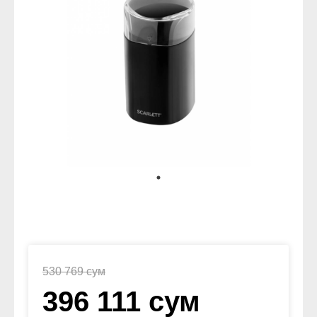
530 769 сум
396 111 сум