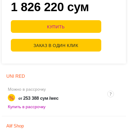
1 826 220 сум
КУПИТЬ
ЗАКАЗ В ОДИН КЛИК
UNI RED
Можно в рассрочку
%
253 388 сум
/мес
от
Купить в рассрочку
Alif Shop