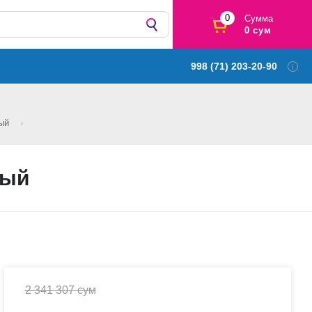
0
Сумма
0 сум
998 (71) 203-20-90
ный
ный
2 341 307 сум