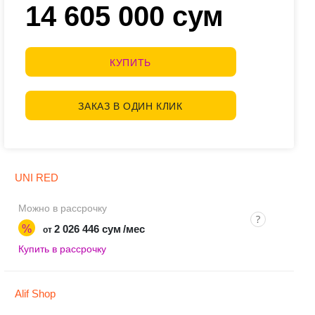
14 605 000 сум
КУПИТЬ
ЗАКАЗ В ОДИН КЛИК
UNI RED
Можно в рассрочку
%
2 026 446 сум
/мес
от
Купить в рассрочку
Alif Shop