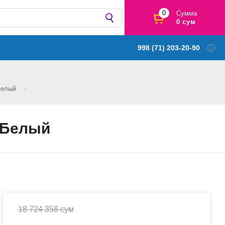
0
Сумма
0 сум
998 (71) 203-20-90
Белый
 Белый
18 724 358 сум