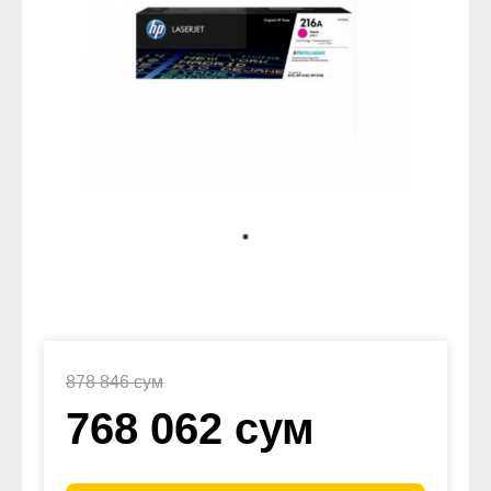
878 846 сум
768 062 сум