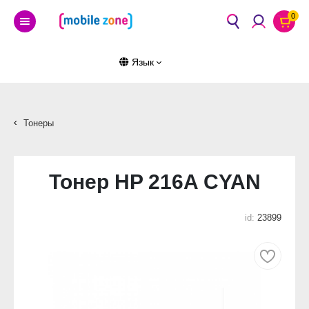
0
Язык
Тонеры
Тонер HP 216A CYAN
id:
23899