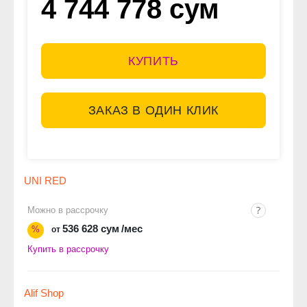
4 744 778 сум
КУПИТЬ
ЗАКАЗ В ОДИН КЛИК
UNI RED
Можно в рассрочку
536 628 сум
/мес
%
от
Купить в рассрочку
Alif Shop