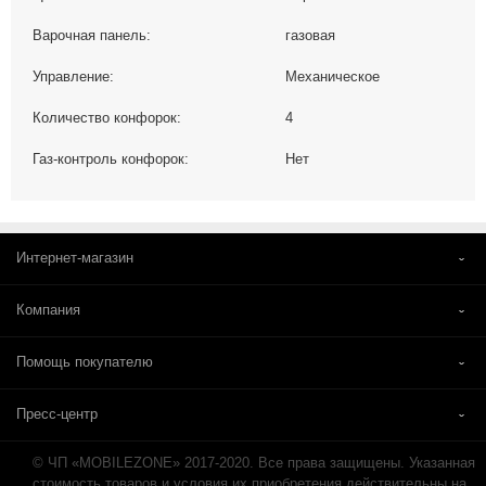
Варочная панель:
газовая
Управление:
Механическое
Количество конфорок:
4
Газ-контроль конфорок:
Нет
Интернет-магазин
Компания
Помощь покупателю
Пресс-центр
© ЧП «MOBILEZONE» 2017-2020. Все права защищены. Указанная
стоимость товаров и условия их приобретения действительны на