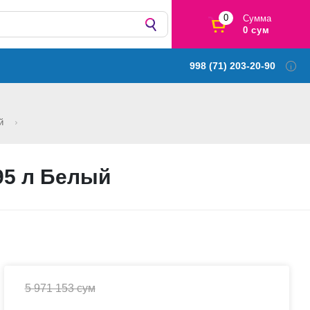
0
Сумма
0 сум
998 (71) 203-20-90
ый
95 л Белый
5 971 153 сум