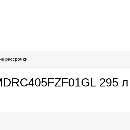
ие рассрочки
MDRC405FZF01GL 295 л