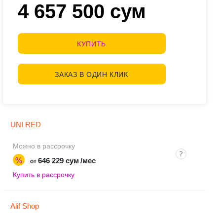
4 657 500 сум
КУПИТЬ
ЗАКАЗ В ОДИН КЛИК
UNI RED
Можно в рассрочку
%
646 229 сум
/мес
от
Купить в рассрочку
Alif Shop