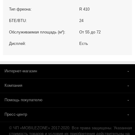
Тип фреона:
R 410
БТЕ/BTU:
24
Обслуживаемая площадь (м²):
От 55 до 72
Дисплей:
Есть
Интернет-магазин
Компания
Помощь покупателю
Пресс-центр
© ЧП «MOBILEZONE» 2017-2020. Все права защищены. Указанная
стоимость товаров и условия их приобретения действительны на